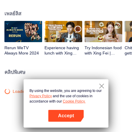
atas tanah air antara lain Prilly Latuconsina, Luna Maya, Nathasha Wilona,
Angga Yunanda, Stefan William, Syifa Hadju, Haico Van Der Veken dan
เพลย์ลิส
banyak lagi. Plus penampilan spesial dari Rossa. Di acara ini WeTV
Indonesia juga mengumumkan WeTV Original series yang akan tayang
tahun mendatang.
Rerun WeTV
Experience having
Try Indonesian food
Chit
Always More 2024
lunch with Xing
with Xing Fei |
gett
Zhaolin! | WeTV
WeTV Always More
Xing
Always More
WeT
202
คลิปพิเศษ
By using the website, you are agreeing to our
Loading…
Privacy Policy
and the use of cookies in
accordance with our
Cookie Policy.
Accept
เปิด APP