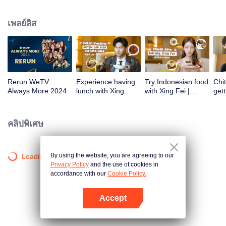
atas tanah air antara lain Prilly Latuconsina, Luna Maya, Nathasha Wilona,
Angga Yunanda, Stefan William, Syifa Hadju, Haico Van Der Veken dan
เพลย์ลิส
banyak lagi. Plus penampilan spesial dari Rossa. Di acara ini WeTV
Indonesia juga mengumumkan WeTV Original series yang akan tayang
tahun mendatang.
Rerun WeTV
Experience having
Try Indonesian food
Chit
Always More 2024
lunch with Xing
with Xing Fei |
gett
Zhaolin! | WeTV
WeTV Always More
Xing
Always More
WeT
202
คลิปพิเศษ
By using the website, you are agreeing to our
Loading…
Privacy Policy
and the use of cookies in
accordance with our
Cookie Policy.
Accept
เปิด APP