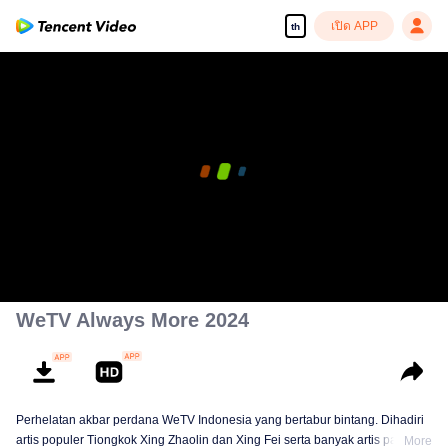
เปิด APP
th
00:00:00
/
00:04:02
WeTV Always More 2024
Perhelatan akbar perdana WeTV Indonesia yang bertabur bintang. Dihadiri
artis populer Tiongkok Xing Zhaolin dan Xing Fei serta banyak artis papan
More