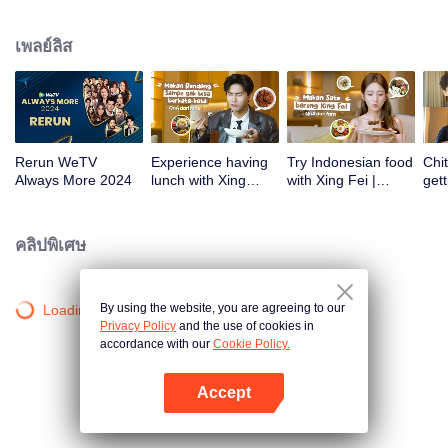
atas tanah air antara lain Prilly Latuconsina, Luna Maya, Nathasha Wilona,
Angga Yunanda, Stefan William, Syifa Hadju, Haico Van Der Veken dan
เพลย์ลิส
banyak lagi. Plus penampilan spesial dari Rossa. Di acara ini WeTV
Indonesia juga mengumumkan WeTV Original series yang akan tayang
tahun mendatang.
Rerun WeTV
Experience having
Try Indonesian food
Chit
Always More 2024
lunch with Xing
with Xing Fei |
gett
Zhaolin! | WeTV
WeTV Always More
Xing
Always More
WeT
202
คลิปพิเศษ
By using the website, you are agreeing to our
Loading…
Privacy Policy
and the use of cookies in
accordance with our
Cookie Policy.
Accept
เปิด APP