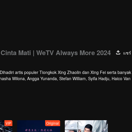
 Cinta Mati | WeTV Always More 2024
แชร์
hadiri artis populer Tiongkok Xing Zhaolin dan Xing Fei serta banyak 
athasha Wilona, Angga Yunanda, Stefan William, Syifa Hadju, Haico Van
cara ini WeTV Indonesia juga mengumumkan WeTV Original series yang
VIP
Original