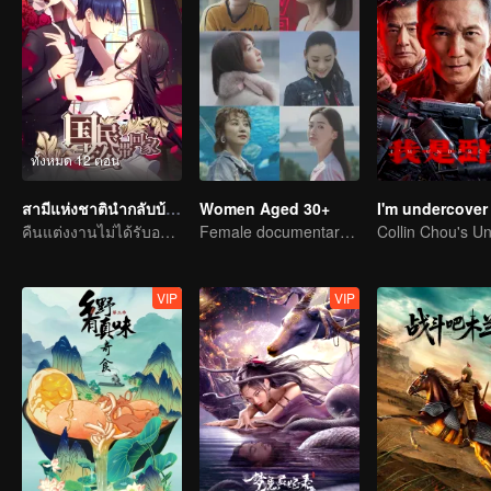
ทั้งหมด 12 ตอน
สามีแห่งชาตินำกลับบ้าน SS1
Women Aged 30+
I'm undercover
คืนแต่งงานไม่ได้รับอนุญาต
Female documentary talk show
VIP
VIP