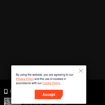
By using the website, you are agreeing to our
Privacy Policy
and the use of cookies in
accordance with our
Cookie Policy.
Phone
Accept
สแกนรหัส QR เพื่อดาวน์โหลด