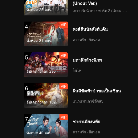
Jangan Salahkan Aku
(Uncut Ver.)
Selingkuh | WeTV
ทั้งหมด 25 ตอน
เพราะรักนำทาง พาร์ท 2 (Uncut Ver.)
Always More 2024
VIP
4
Rossa - Sakura |
หงส์คืนบัลลังก์แค้น
WeTV Always More
2024
ความรัก · ย้อนยุค
ทั้งหมด 21 ตอน
VIP
5
มหาศึกล้างพิภพ
ไซไฟ
อัปเดตถึงตอน 235
VIP
6
ฝืนลิขิตฟ้าข้าขอเป็นเซียน
แนวแฟนตาซีลึกลับ
อัปเดตถึงตอน 152
VIP
7
ชายาเคียงหทัย
ความรัก · ย้อนยุค
ทั้งหมด 40 ตอน