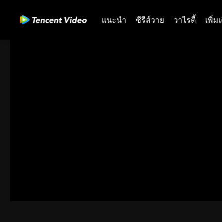
แนะนำ
ซีรีส์วาย
วาไรตี้
เพิ่ม