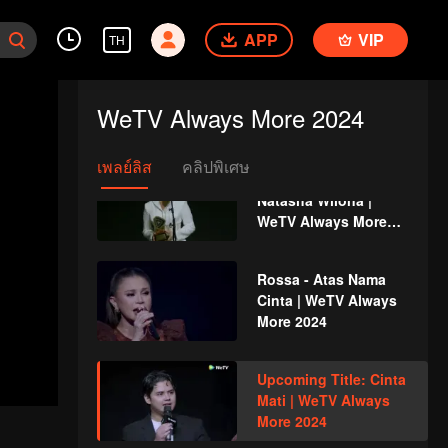
Zhao Lin | WeTV
Always More 2024
APP
VIP
TH
Antagonis TerWOW:
Lukman Sardi | WeTV
WeTV Always More 2024
Always More 2024
เพลย์ลิส
คลิปพิเศษ
Air Mata TerWOW:
Natasha Wilona |
WeTV Always More
2024
Rossa - Atas Nama
Cinta | WeTV Always
More 2024
Upcoming Title: Cinta
Mati | WeTV Always
More 2024