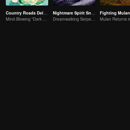
Country Roads Delicious Foods 3
Nightmare Spirit Snake Record
Fighting Mulan
Mind-Blowing "Dark Cuisine" That Defies Taste Buds
Dreamwalking Serpent and the Sword Immortal's Past