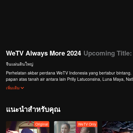
WeTV Always More 2024
Upcoming Title:
จีนแผ่นดินใหญ่
Perhelatan akbar perdana WeTV Indonesia yang bertabur bintang. Di
papan atas tanah air antara lain Prilly Latuconsina, Luna Maya, N
Veken dan banyak lagi. Plus penampilan spesial dari Rossa. Di a
เพิ่มเติม
tayang tahun mendatang.
แนะนำสำหรับคุณ
Original
WeTV Only