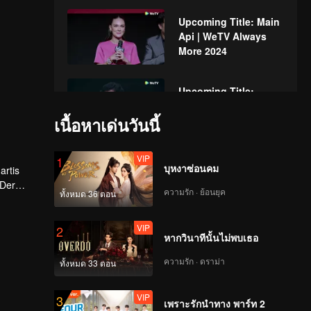
Upcoming Title: Main
Api | WeTV Always
More 2024
Upcoming Title:
Kawin Tangan | WeTV
เนื้อหาเด่นวันนี้
Always More 2024
VIP
1
Upcoming Title: Dua
บุหงาซ่อนคม
artis
Wajah Arjuna | WeTV
 Der
Always More 2024
ความรัก · ย้อนยุค
ทั้งหมด 36 ตอน
 akan
VIP
2
Upcoming Title:
หากวินาทีนั้นไม่พบเธอ
Harus Kawin | WeTV
Always More 2024
ความรัก · ดราม่า
ทั้งหมด 33 ตอน
VIP
3
Upcoming Title:
เพราะรักนำทาง พาร์ท 2