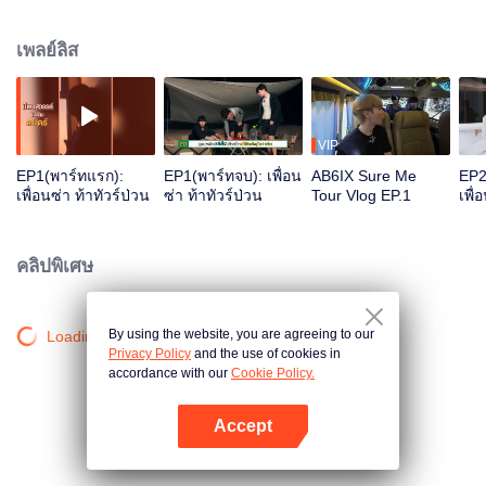
ภารกิจ special show ไปด้วยกันซึ่งการทำสเปเชียลโชว์ทุกครั้งทุกคนจะต้องแพลน
และร่วมตัดสินใจในโชว์ต่างๆรวมถึงเรียกผู้ชมเข้ามาดูโชว์ของเราด้วยตัวเอง
เพลย์ลิส
VIP
EP1(พาร์ทแรก):
EP1(พาร์ทจบ): เพื่อน
AB6IX Sure Me
EP2
เพื่อนซ่า ท้าทัวร์ป่วน
ซ่า ท้าทัวร์ป่วน
Tour Vlog EP.1
เพื่
คลิปพิเศษ
By using the website, you are agreeing to our
Loading…
Privacy Policy
and the use of cookies in
accordance with our
Cookie Policy.
Accept
เปิด APP