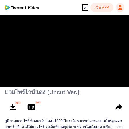
เปิด APP
th
แวมไพร์ไวน์แดง (Uncut Ver.)
ภูมิ หนุ่มแวมไพร์ ที่นอนหลับไหลไป 100 ปีมาแล้ว พบว่าเมืองของแวมไพร์ถูกออก
กฎเหล็ก ห้ามไม่ให้แวมไพร์เจนเอ็กซ์ตกหลุมรัก กฎหมายใหม่ไม่เหมาะกับภูมิ และ
More