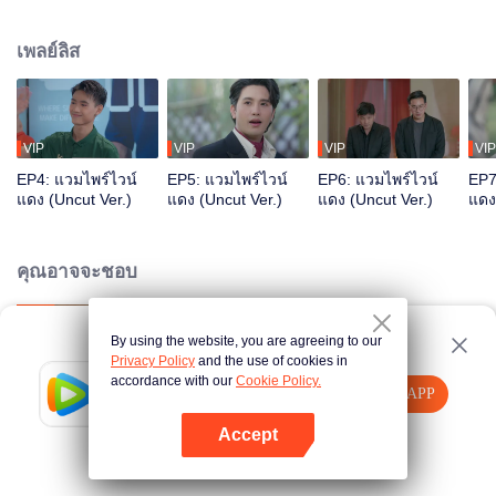
เขาชวนกลุ่มเพื่อนสนิทของเขา ทั้งเซน รัน มิกซ์ และโจลี่ ให้หลบหนีไปยังดินแดน
ของมนุษย์ที่ซึ่งผู้คนมีอิสระมากขึ้น อย่างไรก็ตามการไปถึงที่นั่นไม่ใช่เรื่องง่าย พวก
เพลย์ลิส
เขาจะต้องใส่ชื่อของพวกเขาลงในพระคัมภีร์แห่งชีวิตและนำร่างของมนุษย์คู่ขนาน
ของพวกเขาไป โดยคำนึงถึงว่าอาจมีผลที่ตามมา ภูมิพบว่าตัวเองใช้ชีวิตแบบชาย
หนุ่มผู้อกหัก ชีวิตในดินแดนของมนุษย์กลายเป็นเรื่องวุ่นวายเมื่อเขาได้พบกับแพ
ทริค เจ้าของบาร์ลับแห่งหนึ่ง และลงเอยด้วยการมาทำงานให้กับเขา
VIP
VIP
VIP
VIP
EP4: แวมไพร์ไวน์
EP5: แวมไพร์ไวน์
EP6: แวมไพร์ไวน์
EP7
แดง (Uncut Ver.)
แดง (Uncut Ver.)
แดง (Uncut Ver.)
แดง
คุณอาจจะชอบ
By using the website, you are agreeing to our
ไทม์ผ่านเวลา ( Uncut Ver.)
Privacy Policy
and the use of cookies in
accordance with our
Cookie Policy.
Tencent Video
เปิด APP
รับชมเนื้อหาเพิ่มเติม
Accept
กี่หมื่นฟ้า (Uncut Ver.)
หากล้มเหลว โปรด
คลิกที่นี่
ลองใหม่อีกครั้ง
เปิด APP