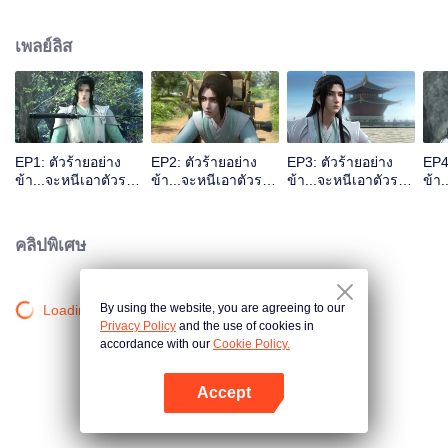
เศษสวะ "เสิ่นชิงชิว" เจ้ายอดเขาชิงจิ้งเฟิงแห่งสำนักชางฉยงซาน โดยนิยายต้นฉบับ
"เสิ่นชิงชิว"เดิมเป็นอาจารย์ที่โหดเหี้ยมรักการทารุณลูกศิษย์ในสำนัก หรือก็คือ
เพลย์ลิส
พระเอก "ลั่วปิงเหอ" แต่การเป็นตัวร้ายตามบทในนิยายต้นฉบับ ภายหลังเสิ่นชิงชิ
วจะต้องลงเอยด้วยการถูกทรมานจากการหวนกลับมาแก้แค้นของลั่วปิงเหอสายดาร์
กแทน... การทะลุมิติมาเป็น"เสิ่นชิงชิว"ในครั้งนี้ เสิ่นหยวนผู้รู้เรื่องราวในนิยายเป็น
อย่างดี เพื่อไม่ให้มีจุดจบเหมือนในนิยาย จึงไม่เพียงคอยทำดีกับ"ลั่วปิงเหอ" แต่ยัง
ต้องทำเนียนรักษาภาพพจน์ "ขี้เก็ก" "วางมาด" "เย่อหยิ่ง"ของ"เสิ่นชิงชิว"ให้ตรงตาม
คาแรกเตอร์ของระบบอีกด้วย แล้วอย่างนี้...ตัวร้ายอย่างเขา...จะหนีเอาตัวรอดยังไง
EP1: ตัวร้ายอย่าง
EP2: ตัวร้ายอย่าง
EP3: ตัวร้ายอย่าง
EP4:
ดี...ละทีนี้
ข้า...จะหนีเอาตัวรอด
ข้า...จะหนีเอาตัวรอด
ข้า...จะหนีเอาตัวรอด
ข้า
ยังไงดี
ยังไงดี
ยังไงดี
ยังไ
คลิปพิเศษ
By using the website, you are agreeing to our
Loading…
Privacy Policy
and the use of cookies in
accordance with our
Cookie Policy.
Accept
เปิด APP