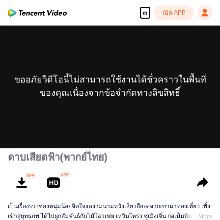
เปิด APP
th
ขออภัยวิดีโอนี้ไม่สามารถใช้งานได้ชั่วคราวในพื้นที่
ของคุณเนื่องจากข้อจำกัดทางลิขสิทธิ์
ดาบเสียดฟ้า(พากย์ไทย)
เป็นเรื่องราวชองหนุ่มน้อยจิตใจงดงามนามหวังเสี่ยวสือลงจากเขามาท่องเที่ยว เพิ่ง
เข้าสู่ยุทธภพ ได้ไปผูกสัมพันธ์กับไป๋โฉวเฟย เหวินโหรว ซูเมิ่งเจิ่น ก่อเป็นมิตรภาพ
More