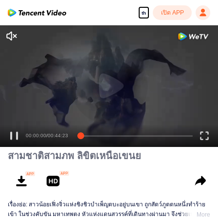
เปิด APP
th
00:00:00
/
00:44:23
สามชาติสามภพ ลิขิตเหนือเขนย
เรื่องย่อ: สาวน้อยเฟิ่งจิ่วแห่งชิงชิวบำเพ็ญตบะอยู่บนเขา ถูกสัตว์ภูตตนหนึ่งทำร้าย
เข้า ในช่วงคับขัน มหาเทพตง หัวแห่งแดนสวรรค์ที่เดินทางผ่านมา จึงช่วยเหลือเอา
More