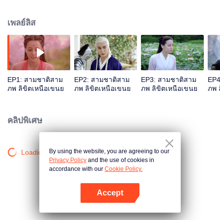
ไว้ได้ทัน ตั้งแต่นั้นนางจึงจารึกไว้ในใจ เฟิ่งจิ่วตั้งมั่นจะติดตามตงหัวไปต่อสู้กับพญา
มารเหมี่ยวลั่วที่ก่อความวุ่นวายบนโลกเพื่อตอบแทนบุญคุณ ช่วงเวลาที่ได้ใช้ร่วม
เพลย์ลิส
กัน นางพบว่าการตอบแทนบุญคุณของตนได้แปรเปลี่ยนเป็นความรักใคร่ แต่ตงหัว
ที่ ต่อสู้กับความชั่วร้ายมานับร้อยนับพันปี ได้หลงลืม "ความรัก" สองคำนี้ไปแล้ว
EP1: สามชาติสาม
EP2: สามชาติสาม
EP3: สามชาติสาม
EP4
ภพ ลิขิตเหนือเขนย
ภพ ลิขิตเหนือเขนย
ภพ ลิขิตเหนือเขนย
ภพ 
คลิปพิเศษ
By using the website, you are agreeing to our
Loading…
Privacy Policy
and the use of cookies in
accordance with our
Cookie Policy.
Accept
เปิด APP