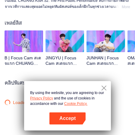
เรื่องย่อ:"CHUANG ASIA S2: The First Public Performance"สิบการถ่ายภาพตรง
จากเวทีการแสดงสุดยอดไม่หยุด!สัมผัสเสน่ห์ของเด็กฝึกในทุกช่วงเวลาบนเวที!โอเค
More
ไหม โอเค โอเคมั้ง A ข่าวร้าย พูดไม่ออก ความสนใจ ดอกไม้ไฟ ยังคงเป็นสัตว์
ประหลาด ซูเปอร์ รักแท้ ถนนใต้ดวงจันทร์
เพลย์ลิส
B | Focus Cam สเต
JINGYU | Focus
JUNHAN | Focus
OMA
จแรก CHUANG
Cam สเตจแรก
Cam สเตจแรก
สเ
ASIA S2
CHUANG ASIA S2
CHUANG ASIA S2
ASI
คลิปพิเศษ
By using the website, you are agreeing to our
Privacy Policy
and the use of cookies in
Loading…
accordance with our
Cookie Policy.
Accept
เปิด APP