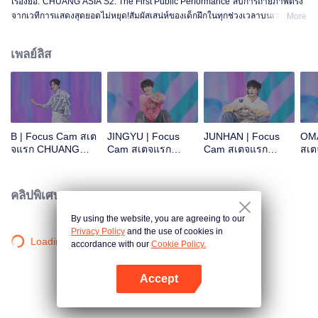
เรื่องย่อ:"CHUANG ASIA S2: The First Public Performance"สิบการถ่ายภาพตรง
จากเวทีการแสดงสุดยอดไม่หยุด!สัมผัสเสน่ห์ของเด็กฝึกในทุกช่วงเวลาบนเวที!โอเค
More
ไหม โอเค โอเคมั้ง A ข่าวร้าย พูดไม่ออก ความสนใจ ดอกไม้ไฟ ยังคงเป็นสัตว์
ประหลาด ซูเปอร์ รักแท้ ถนนใต้ดวงจันทร์
เพลย์ลิส
B | Focus Cam สเต
JINGYU | Focus
JUNHAN | Focus
OMA
จแรก CHUANG
Cam สเตจแรก
Cam สเตจแรก
สเ
ASIA S2
CHUANG ASIA S2
CHUANG ASIA S2
ASI
คลิปพิเศษ
By using the website, you are agreeing to our
Privacy Policy
and the use of cookies in
Loading…
accordance with our
Cookie Policy.
Accept
เปิด APP