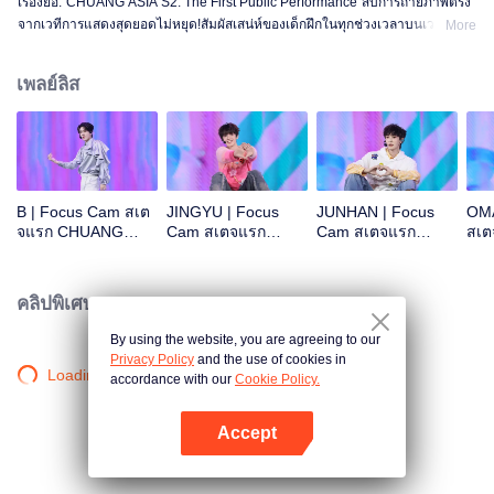
เรื่องย่อ:"CHUANG ASIA S2: The First Public Performance"สิบการถ่ายภาพตรง
จากเวทีการแสดงสุดยอดไม่หยุด!สัมผัสเสน่ห์ของเด็กฝึกในทุกช่วงเวลาบนเวที!โอเค
More
ไหม โอเค โอเคมั้ง A ข่าวร้าย พูดไม่ออก ความสนใจ ดอกไม้ไฟ ยังคงเป็นสัตว์
ประหลาด ซูเปอร์ รักแท้ ถนนใต้ดวงจันทร์
เพลย์ลิส
B | Focus Cam สเต
JINGYU | Focus
JUNHAN | Focus
OMA
จแรก CHUANG
Cam สเตจแรก
Cam สเตจแรก
สเ
ASIA S2
CHUANG ASIA S2
CHUANG ASIA S2
ASI
คลิปพิเศษ
By using the website, you are agreeing to our
Privacy Policy
and the use of cookies in
Loading…
accordance with our
Cookie Policy.
Accept
เปิด APP