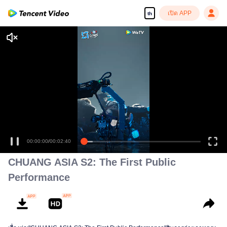
เปิด APP
th
00:00:00
/
00:02:40
CHUANG ASIA S2: The First Public
Performance