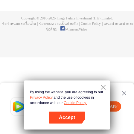
ม้วนคำภีร์มอบพลังพิเศษให้ เขาสามารถทำให้ "สาวร้าย" ทุกคนหลงรักโดยไม่มี
เงื่อนไข ทั้งสาวแกลและนักเลงกลายเป็นสาวน้อยใสบริสุทธิ์เมื่ออยู่ต่อหน้าเขา!
Copyright © 2016-
2026
Image Future Investment (HK) Limited.
ข้อกำหนดและเงื่อนไข
|
ข้อตกลงความเป็นส่วนตัว
|
Cookie Policy
|
เสนอคำแนะนำและ
ข้อติชม
|
@
TencentVideo
By using the website, you are agreeing to our
Privacy Policy
and the use of cookies in
accordance with our
Cookie Policy.
Tencent Video
เปิด APP
รับชมเนื้อหาเพิ่มเติม
Accept
หากล้มเหลว โปรด
คลิกที่นี่
ลองใหม่อีกครั้ง
เปิด APP