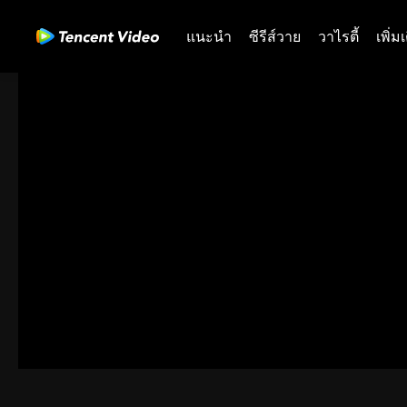
แนะนำ
ซีรีส์วาย
วาไรตี้
เพิ่ม