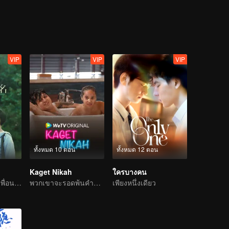
้เพียงพอสำหรับเด็กผู้ชาย 2 คนได้เติบโต
 แต่คาดไม่ถึงว่าพวกเขาทั้งสองได้กลับมาพบกันอีกใน 5 ปีหลังจากนั้น ตอนนี้เก
จวซูอี้และเกาซื่อเต๋อจะดำเนินต่อไปอย่างไร โปรดติดตาม
VIP
VIP
VIP
ทั้งหมด 10 ตอน
ทั้งหมด 12 ตอน
Kaget Nikah
ใครบางคน
เรื่องราวระหว่างเพื่อนสมัยเด็ก
พวกเขาจะรอดพ้นคำขาดการแต่งงานได้หรือไม่?
เพียงหนึ่งเดียว