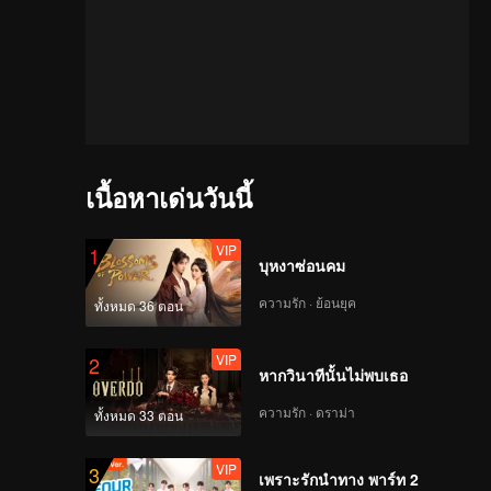
เนื้อหาเด่นวันนี้
VIP
1
บุหงาซ่อนคม
ความรัก · ย้อนยุค
ทั้งหมด 36 ตอน
VIP
2
หากวินาทีนั้นไม่พบเธอ
ความรัก · ดราม่า
ทั้งหมด 33 ตอน
VIP
3
นส่งมาให้
เพราะรักนำทาง พาร์ท 2