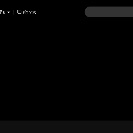
เติม
|
สำรวจ