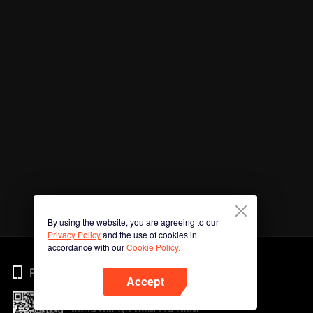
By using the website, you are agreeing to our
Privacy Policy
and the use of cookies in
accordance with our
Cookie Policy.
Phone
Accept
สแกนรหัส QR เพื่อดาวน์โหลด