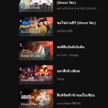
(Uncut Ver.)
ทั้งหมด 25 ตอน
เพราะรักนำทาง พาร์ท 2 (Uncut Ver.)
าซือเต๋อ
VIP
4
ซอโซ่ล่ามธีร์ (Uncut Ver.)
ซอโซ่ล่ามธีร์
อัปเดตถึงตอน 4
VIP
5
หงส์คืนบัลลังก์แค้น
ความรัก · ย้อนยุค
ทั้งหมด 21 ตอน
VIP
6
มหาศึกล้างพิภพ
ไซไฟ
อัปเดตถึงตอน 235
VIP
7
ฝืนลิขิตฟ้าข้าขอเป็นเซียน
แนวแฟนตาซีลึกลับ
อัปเดตถึงตอน 152