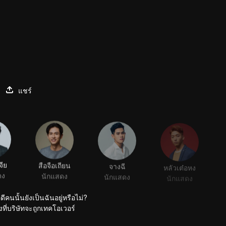
แชร์
จีย
สือจือเถียน
จางฉี
หลัวเต๋อหง
ดง
นักแสดง
นักแสดง
นักแสดง
รียนจนถึงวัยทำงาน ผ่านมาก็5 ปีแล้ว คนที่โชคดีคนนั้นยังเป็นฉันอยู่หรือไม่?
องที่บริษัทจะถูกเทคโอเวอร์
่มสี่สุ่มห้าก็ตาม แต่พวกเขาก็ยังกังวลอยู่ดี ยิ่งได้ยินมาว่าคนที่ทางฝ่ายนั้