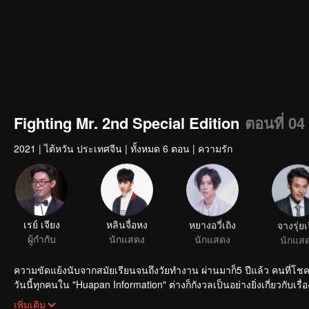
Fighting Mr. 2nd Special Edition
ตอนที่ 04
2021
|
ไต้หวัน ประเทศจีน
|
ทั้งหมด 6 ตอน
|
ความรัก
เรย์ เจียง
หลินจื่อหง
หยางอวี่เถิง
จางรุ่ยเ
ผู้กำกับ
นักแสดง
นักแสดง
นักแส
ความขัดแย้งนับจากสมัยเ
วันนี้ทุกคนใน "Huapan Information" ต่างก็กังวลเป็นอย่างยิ่งเกี่ยวกับเรื่
ถึงแม้ว่าจะมีคนบอกว่าฝ่ายที่จะเข้ามาเทคโอเวอร์นั้นจะไม่โยกย้ายคนออกไปสุ
เพิ่มเติม