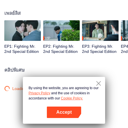
เกี่ยวกับเรื่องที่บริษัทจะถูกเทคโอเวอร์ ถึงแม้ว่าจะมีคนบอกว่าฝ่ายที่จะเข้ามา
เทคโอเวอร์นั้นจะไม่โยกย้ายคนออกไปสุ่มสี่สุ่มห้าก็ตาม แต่พวกเขาก็ยังกังวลอยู่ดี
เพลย์ลิส
ยิ่งได้ยินมาว่าคนที่ทางฝ่ายนั้นส่งมาให้เป็นผู้จัดการดูแล คือโจวซูอี้ คนเลือดเย็น...
โจวซูอี้ มองดูเกาซื่อเต๋อที่นำหน้าเขาด้วยความโกรธแค้น 5 ปีที่ผ่านมานี้เพียงพอ
สำหรับเด็กผู้ชาย 2 คนได้เติบโต โจวซูอี้ตัดสินใจว่าหากเกาซื่อเต๋อไม่แคร์ทุกสิ่งทุก
อย่าง เขาก็จะยอมแพ้ แต่คาดไม่ถึงว่าพวกเขาทั้งสองได้กลับมาพบกันอีกใน 5 ปี
หลังจากนั้น ตอนนี้เกาซือเต๋อเป็นตัวแทนของบริษัทที่ไอทีที่กำลังจะถูกเทคโอเวอร์
VIP
VIP
VIP
เรื่องราวระหว่างโจวซูอี้และเกาซื่อเต๋อจะดำเนินต่อไปอย่างไร โปรดติดตาม
EP1: Fighting Mr.
EP2: Fighting Mr.
EP3: Fighting Mr.
EP4
2nd Special Edition
2nd Special Edition
2nd Special Edition
2nd
คลิปพิเศษ
By using the website, you are agreeing to our
Loading…
Privacy Policy
and the use of cookies in
accordance with our
Cookie Policy.
Accept
เปิด APP