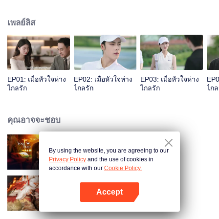
ที่สนิทสนมกันอย่างไม่ได้ตั้งใจ ทั้งสองได้พบกันอีกครั้ง ความเข้าใจผิดที่พวกเขามี
ต่อกันเพิ่มมากขึ้นเรื่อย ๆ ฟู่เยี่ยนเฉิงรู้สึกเสียใจอย่างมากเมื่อรู้ว่าเซิ่งเหมียนก็คือ
เพลย์ลิส
เพนนีและเธอกำลังตั้งครรภ์
EP01: เมื่อหัวใจห่าง
EP02: เมื่อหัวใจห่าง
EP03: เมื่อหัวใจห่าง
EP04
ไกลรัก
ไกลรัก
ไกลรัก
ไกล
คุณอาจจะชอบ
By using the website, you are agreeing to our
กับดักรักลวงใจ
Privacy Policy
and the use of cookies in
accordance with our
Cookie Policy.
Accept
ทาสรักฝ่าบาท
เปิด APP