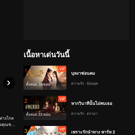
เนื้อหาเด่นวันนี้
VIP
1
บุหงาซ่อนคม
ความรัก · ย้อนยุค
ทั้งหมด 36 ตอน
VIP
2
หากวินาทีนั้นไม่พบเธอ
ความรัก · ดราม่า
ทั้งหมด 33 ตอน
นห่างไกล
ิ่งคุณชาย
VIP
3
ได้จนผ่าน
เพราะรักนำทาง พาร์ท 2