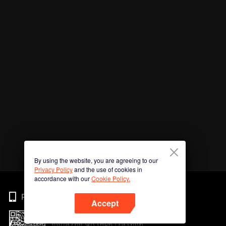
By using the website, you are agreeing to our
Privacy Policy
and the use of cookies in
accordance with our
Cookie Policy.
Phone
Accept
สแกนรหัส QR เพื่อดาวน์โหลด