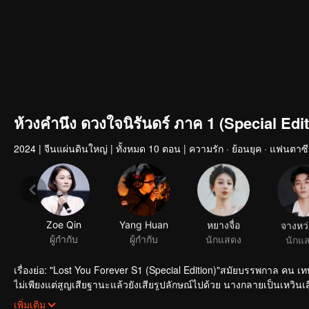
ห้วงคำนึง ดวงใจนิรันดร์ ภาค 1 (Special Edit
2024
|
จีนแผ่นดินใหญ่
|
ทั้งหมด 10 ตอน
|
ความรัก · ย้อนยุค · แฟนตาซี
Zoe Qin
Yang Huan
หยางจื่อ
จางหว่
ผู้กำกับ
ผู้กำกับ
นักแสดง
นักแ
เรื่องย่อ: "Lost You Forever S1 (Special Edition)"สมัยบรรพกาล คน เท
ไม่เพียงแต่สูญเสียฐานะแล้วยังเสียรูปลักษณ์ไปด้วย นางกลายเป็นเหวินเสี่ยวล
จากชิงชิวจนเกิดเป็นความรัก เชียงเสวียนองค์ชายแห่งเซวียนหยวนตามหาเ
เพิ่มเติม