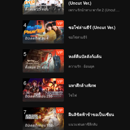
(Uncut Ver.)
ทั้งหมด 25 ตอน
เพราะรักนำทาง พาร์ท 2 (Uncut Ver.)
VIP
4
ซอโซ่ล่ามธีร์ (Uncut Ver.)
ซอโซ่ล่ามธีร์
อัปเดตถึงตอน 4
VIP
5
หงส์คืนบัลลังก์แค้น
ความรัก · ย้อนยุค
ทั้งหมด 21 ตอน
VIP
6
มหาศึกล้างพิภพ
ไซไฟ
อัปเดตถึงตอน 235
VIP
7
ฝืนลิขิตฟ้าข้าขอเป็นเซียน
แนวแฟนตาซีลึกลับ
อัปเดตถึงตอน 152