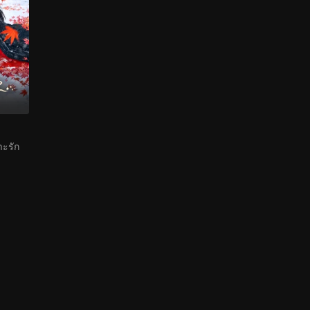
าะรัก