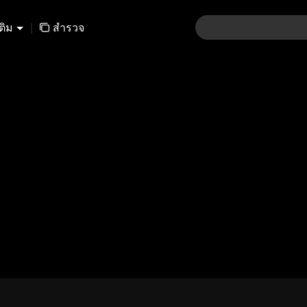
เติม
|
สำรวจ