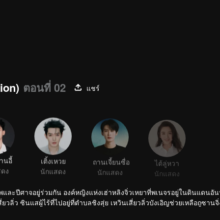
ion)
ตอนที่ 02
แชร์
านอี้
เติ้งเหวย
ถานเจี้ยนซื่อ
ไต้ลู่หวา
สดง
นักแสดง
นักแสดง
นักแสดง
พและปีศาจอยู่ร่วมกัน องค์หญิงแห่งเฮ่าหลิงจิ่วเหยาที่พเนจรอยู่ในดินแดนอั
ิ่ว ซินแสผู้ไร้ที่ไปอยู่ที่ตำบลชิงสุ่ย เหวินเสี่ยวลิ่วบังเอิญช่วยเหลือถูซานจ
สี่ยวเยาไปทั่วพิภพจนมาถึงตำบลชิงสุ่ย ได้มาพบกับเสี่ยวเยาแต่ก็จำกันไม่