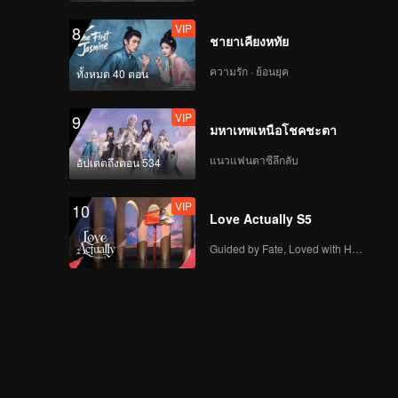
VIP
8
ชายาเคียงหทัย
ความรัก · ย้อนยุค
ทั้งหมด 40 ตอน
VIP
9
มหาเทพเหนือโชคชะตา
แนวแฟนตาซีลึกลับ
อัปเดตถึงตอน 534
VIP
10
Love Actually S5
Guided by Fate, Loved with Heart