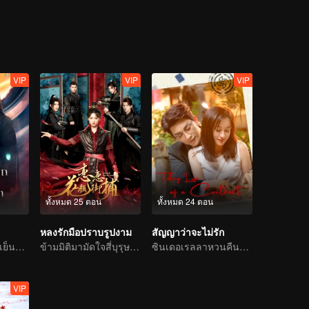
วมแผ่นดินเชียงเสวียนยอมตัดความรักส่วนตัวเพื่อขึ้นเป็นราชา
VIP
VIP
VIP
ทั้งหมด 25 ตอน
ทั้งหมด 24 ตอน
หลงรักมือปราบรูปงาม
สัญญาว่าจะไม่รัก
ท่านเซียนใบหน้าเย็นชาติดด่านเคราะห์ความรัก ตกหลุมรักนางมารสาว
ข้ามมิติมามัดใจสี่บุรุษรูปงาม
ซินเดอเรลลาหวนคืนสู่ตระกูลไฮโซพบกับท่านประธานเผด็จการเจ้าแผนการ
VIP