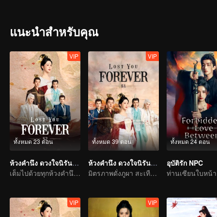
อุปสรรคมากมายในที่สุดเสี่ยวเยาได้ฐานะองค์หญิงกลับคืนมา เพื่อที่จะร
แนะนำสำหรับคุณ
VIP
VIP
ทั้งหมด 23 ตอน
ทั้งหมด 39 ตอน
ทั้งหมด 24 ตอน
ห้วงคำนึง ดวงใจนิรันดร์ ภาค 2
ห้วงคำนึง ดวงใจนิรันดร์ ภาค 1
อุบัติรัก NPC
เต็มไปด้วยทุกห้วงคำนึง เฝ้าตั้งตารอพบกันอีกครั้ง
มิตรภาพดั่งภูผา สะเทือนทั่วปฐพี
VIP
VIP