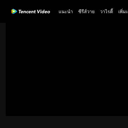
แนะนำ
ซีรีส์วาย
วาไรตี้
เพิ่ม