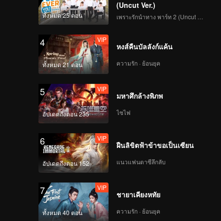
(Uncut Ver.)
ทั้งหมด 25 ตอน
เพราะรักนำทาง พาร์ท 2 (Uncut Ver.)
VIP
4
หงส์คืนบัลลังก์แค้น
ความรัก · ย้อนยุค
ทั้งหมด 21 ตอน
VIP
5
มหาศึกล้างพิภพ
ไซไฟ
อัปเดตถึงตอน 235
VIP
6
ฝืนลิขิตฟ้าข้าขอเป็นเซียน
แนวแฟนตาซีลึกลับ
อัปเดตถึงตอน 152
VIP
7
ชายาเคียงหทัย
ความรัก · ย้อนยุค
ทั้งหมด 40 ตอน