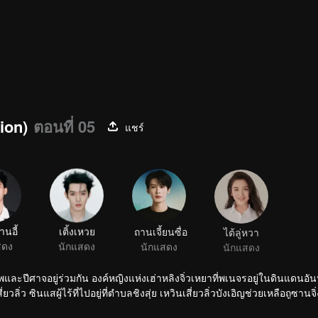
ion)
ตอนที่ 05
แชร์
านอี้
เติ้งเหวย
ถานเจี้ยนซื่อ
ไต้ลู่หวา
สดง
นักแสดง
นักแสดง
นักแสดง
พและปีศาจอยู่ร่วมกัน องค์หญิงแห่งเฮ่าหลิงจิ่วเหยาที่พเนจรอยู่ในดินแดนอั
ิ่ว ซินแสผู้ไร้ที่ไปอยู่ที่ตำบลชิงสุ่ย เหวินเสี่ยวลิ่วบังเอิญช่วยเหลือถูซานจ
สี่ยวเยาไปทั่วพิภพจนมาถึงตำบลชิงสุ่ย ได้มาพบกับเสี่ยวเยาแต่ก็จำกันไม่