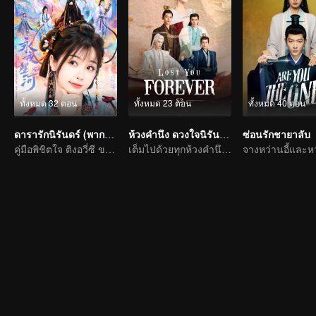
ทั้งหมด 32 ตอน
ทั้งหมด 23 ตอน
ทั้งหมด 40 ตอน
ดารารักนิรันดร์ (พากย์อังกฤษ)
ห้วงคำนึง ดวงใจนิรันดร์ ภาค 2 (พากย์อังกฤษ)
ซ่อนรักชายาลับ
คู่มือพิชิตใจ ติงอวี่ซี ของอวี๋ซูซิน
เต็มไปด้วยทุกห้วงคำนึง เฝ้าตั้งตารอพบกันอีกครั้ง