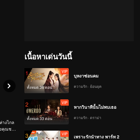
เนื้อหาเด่นวันนี้
VIP
1
บุหงาซ่อนคม
ความรัก · ย้อนยุค
ทั้งหมด 36 ตอน
VIP
2
หากวินาทีนั้นไม่พบเธอ
ความรัก · ดราม่า
ทั้งหมด 33 ตอน
นห่างไกล
ิ่งคุณชาย
VIP
3
ได้จนผ่าน
เพราะรักนำทาง พาร์ท 2