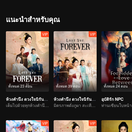
อุปสรรคมากมายในที่สุดเสี่ยวเยาได้ฐานะองค์หญิงกลับคืนมา เพื่อที่จะร
แนะนำสำหรับคุณ
VIP
VIP
ทั้งหมด 23 ตอน
ทั้งหมด 39 ตอน
ทั้งหมด 24 ตอน
ห้วงคำนึง ดวงใจนิรันดร์ ภาค 2
ห้วงคำนึง ดวงใจนิรันดร์ ภาค 1
อุบัติรัก NPC
เต็มไปด้วยทุกห้วงคำนึง เฝ้าตั้งตารอพบกันอีกครั้ง
มิตรภาพดั่งภูผา สะเทือนทั่วปฐพี
VIP
VIP