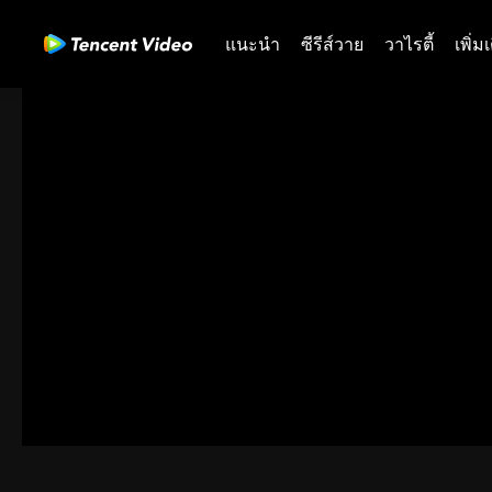
แนะนำ
ซีรีส์วาย
วาไรตี้
เพิ่ม