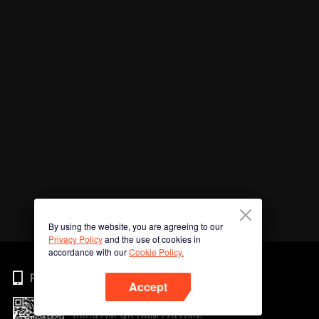
By using the website, you are agreeing to our
Privacy Policy
and the use of cookies in
accordance with our
Cookie Policy.
Phone
Accept
สแกนรหัส QR เพื่อดาวน์โหลด