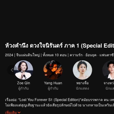
ห้วงคำนึง ดวงใจนิรันดร์ ภาค 1 (Special Edit
2024
|
จีนแผ่นดินใหญ่
|
ทั้งหมด 10 ตอน
|
ความรัก · ย้อนยุค · แฟนตาซี
Zoe Qin
Yang Huan
หยางจื่อ
จางหว่
ผู้กำกับ
ผู้กำกับ
นักแสดง
นักแ
เรื่องย่อ: "Lost You Forever S1 (Special Edition)"สมัยบรรพกาล คน เท
ไม่เพียงแต่สูญเสียฐานะแล้วยังเสียรูปลักษณ์ไปด้วย นางกลายเป็นเหวินเสี่ยวล
จากชิงชิวจนเกิดเป็นความรัก เชียงเสวียนองค์ชายแห่งเซวียนหยวนตามหาเ
เพิ่มเติม