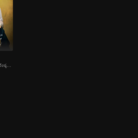
จางหว่านอี้และหวังฉู่หร่านคู่ปรับมาเล่นพ่อแม่ลูก