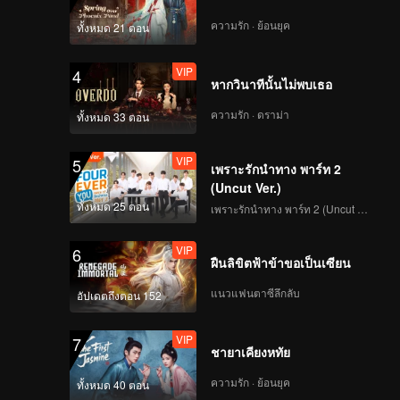
ความรัก · ย้อนยุค
ทั้งหมด 21 ตอน
VIP
4
หากวินาทีนั้นไม่พบเธอ
ความรัก · ดราม่า
ทั้งหมด 33 ตอน
VIP
5
เพราะรักนำทาง พาร์ท 2
(Uncut Ver.)
ทั้งหมด 25 ตอน
เพราะรักนำทาง พาร์ท 2 (Uncut Ver.)
VIP
6
ฝืนลิขิตฟ้าข้าขอเป็นเซียน
แนวแฟนตาซีลึกลับ
อัปเดตถึงตอน 152
VIP
7
ชายาเคียงหทัย
ความรัก · ย้อนยุค
ทั้งหมด 40 ตอน