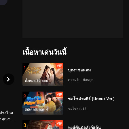
เนื้อหาเด่นวันนี้
VIP
1
บุหงาซ่อนคม
ความรัก · ย้อนยุค
ทั้งหมด 36 ตอน
VIP
2
ซอโซ่ล่ามธีร์ (Uncut Ver.)
ซอโซ่ล่ามธีร์
อัปเดตถึงตอน 4
นห่างไกล
ิ่งคุณชาย
VIP
3
ได้จนผ่าน
หงส์คืนบัลลังก์แค้น