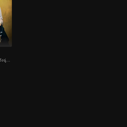
จางหว่านอี้และหวังฉู่หร่านคู่ปรับมาเล่นพ่อแม่ลูก