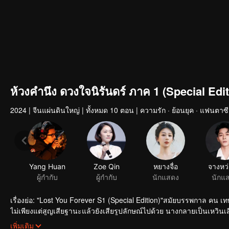
ห้วงคำนึง ดวงใจนิรันดร์ ภาค 1 (Special Edit
2024
|
จีนแผ่นดินใหญ่
|
ทั้งหมด 10 ตอน
|
ความรัก · ย้อนยุค · แฟนตาซี
Yang Huan
Zoe Qin
หยางจื่อ
จางหว่
ผู้กำกับ
ผู้กำกับ
นักแสดง
นักแ
เรื่องย่อ: "Lost You Forever S1 (Special Edition)"สมัยบรรพกาล คน เท
ไม่เพียงแต่สูญเสียฐานะแล้วยังเสียรูปลักษณ์ไปด้วย นางกลายเป็นเหวินเสี่ยวล
จากชิงชิวจนเกิดเป็นความรัก เชียงเสวียนองค์ชายแห่งเซวียนหยวนตามหาเ
เพิ่มเติม