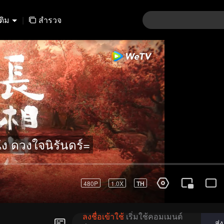
เติม
|
สำรวจ