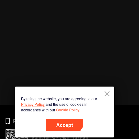
By using the website, you are agreeing to our
Privacy Policy
and the use of cookies in
accordance with our
Cookie Policy.
Phone
Accept
สแกนรหัส QR เพื่อดาวน์โหลด