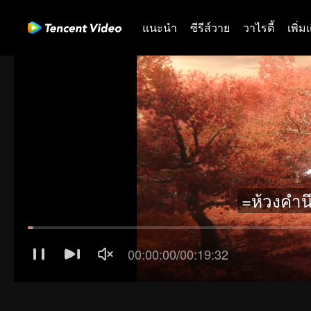
แนะนำ
ซีรีส์วาย
วาไรตี้
เพิ่ม