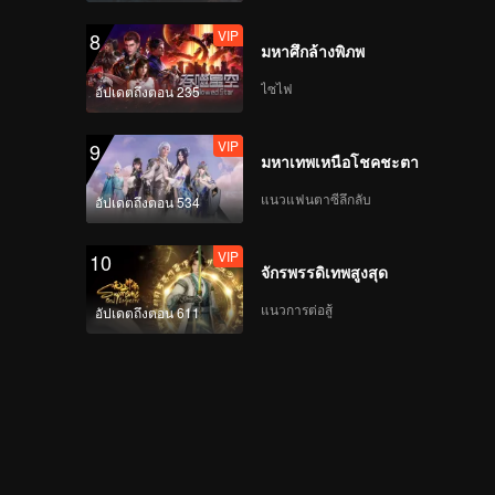
VIP
8
มหาศึกล้างพิภพ
ไซไฟ
อัปเดตถึงตอน 235
VIP
9
มหาเทพเหนือโชคชะตา
แนวแฟนตาซีลึกลับ
อัปเดตถึงตอน 534
VIP
10
จักรพรรดิเทพสูงสุด
แนวการต่อสู้
อัปเดตถึงตอน 611