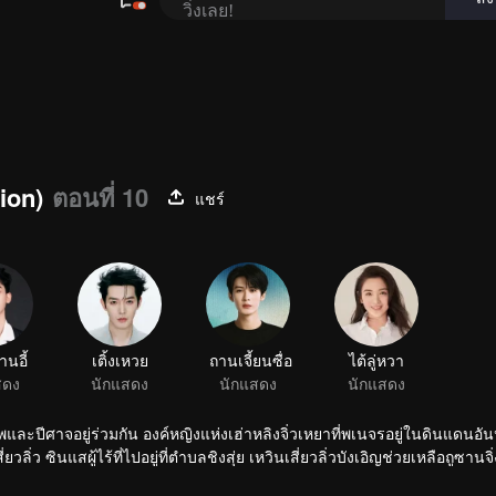
ion)
ตอนที่ 10
แชร์
านอี้
เติ้งเหวย
ถานเจี้ยนซื่อ
ไต้ลู่หวา
สดง
นักแสดง
นักแสดง
นักแสดง
พและปีศาจอยู่ร่วมกัน องค์หญิงแห่งเฮ่าหลิงจิ่วเหยาที่พเนจรอยู่ในดินแดนอั
ิ่ว ซินแสผู้ไร้ที่ไปอยู่ที่ตำบลชิงสุ่ย เหวินเสี่ยวลิ่วบังเอิญช่วยเหลือถูซานจ
สี่ยวเยาไปทั่วพิภพจนมาถึงตำบลชิงสุ่ย ได้มาพบกับเสี่ยวเยาแต่ก็จำกันไม่