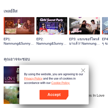
กับใครมาก่อน ทั้งตลก ทั้งแซ่บ เหมือนนั่งเม้าท์กับเพื่อนสนิท ฟังแล้วจะรู้ว่า
บางที“ความลับ…ก็อาจไม่ลับอย่างที่คิด” สาว ๆ ควรจะสนุกกับชีวิตให้เต็มที่
เพลย์ลิส
VIP
VIP
VIP
VIP
EP1:
EP2:
EP3: แขกเซอร์ไพรส์
EP4
Namnung&Sunny
Namnung&Sunny
มาแล้ว! Namnung &
ๆ ข
มารวมตัว！พาทุกคน
พาชม“ยังไงก็ใช่นาย”
Kong จะสร้างความ
ดู "ล่าหยก"！
แบบดื่มด่ำ รีแอ
ประทับใจแบบไหน?
คชั่นเรียลจริง!
คุณอาจจะชอบ
By using the website, you are agreeing to our
LOVE(X): Roommates
Privacy Policy
and the use of cookies in
accordance with our
Cookie Policy.
Accept
LOVE(X) Mini Series: Roommates In Love
เปิด APP