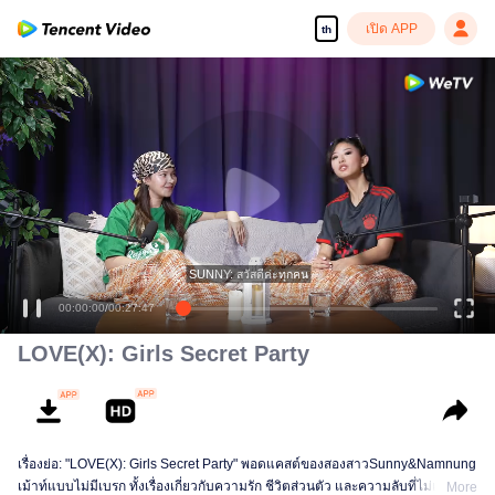
เปิด APP
th
เพลิดเพลินกับซีรีส์ความคมชัดสูงอย่างลื่นไหล
SUNNY: สวัสดีค่ะทุกคน
00:00:00
/
00:27:47
LOVE(X): Girls Secret Party
เรื่องย่อ: "LOVE(X): Girls Secret Party" พอดแคสต์ของสองสาวSunny&Namnung
เม้าท์แบบไม่มีเบรก ทั้งเรื่องเกี่ยวกับความรัก ชีวิตส่วนตัว และความลับที่ไม่เคยพูด
More