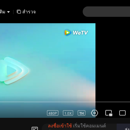
เติม
|
สำรวจ