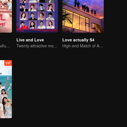
Live and Love
Love actually S4
วาไรตี้ความรักอันดับหนึ่ง
Twenty attractive men and women fall in love on a desert island
High-end Match of Adults' ambiguity
VIP