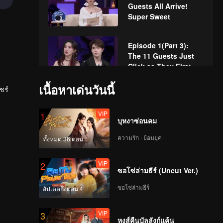
Guests All Arrive!
Super Sweet
Episode 1(Part 3):
The 11 Guests Just
Click as They First
Meet
เนื้อหาเด่นวันนี้
ชร์
VIP
第1期加更（上）：601
小屋初见即拉丝？
VIP
1
บุหงาซ่อนคม
ความรัก · ย้อนยุค
ทั้งหมด 36 ตอน
VIP
第1期加更（下）：602
小屋双胞胎出击
VIP
2
ซอโซ่ล่ามธีร์ (Uncut Ver.)
ซอโซ่ล่ามธีร์
อัปเดตถึงตอน 4
VIP
陪你看心动第一期上第
二版
VIP
3
หงส์คืนบัลลังก์แค้น