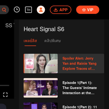
APP
VIP
TH
Heart Signal S6
เพลย์ลิส
คลิปพิเศษ
Spoiler Alert: Jerry
Yan and Rainie Yang
Explore Traces of
Love
Episode 1(Part 1):
The Guests' Intimate
Interaction at the
First Meeting
Episode 1(Part 2): 11