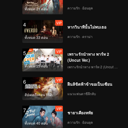
ความรัก · ย้อนยุค
ทั้งหมด 21 ตอน
VIP
陪你看心动第一期下第
一版
VIP
4
หากวินาทีนั้นไม่พบเธอ
ความรัก · ดราม่า
ทั้งหมด 33 ตอน
Episode 2(Part 1):
Let's Do This! Stand
VIP
5
up for the Lovers
เพราะรักนำทาง พาร์ท 2
(Uncut Ver.)
ทั้งหมด 25 ตอน
เพราะรักนำทาง พาร์ท 2 (Uncut Ver.)
Episode 2(Part 2):
The Cast Members
VIP
6
Work out in the Gym
ฝืนลิขิตฟ้าข้าขอเป็นเซียน
and Exchange
Intimate Gazes
แนวแฟนตาซีลึกลับ
อัปเดตถึงตอน 152
VIP
心动的信号6第二期加更
第一版
VIP
7
ชายาเคียงหทัย
ความรัก · ย้อนยุค
ทั้งหมด 40 ตอน
VIP
陪你看心动第二期第一