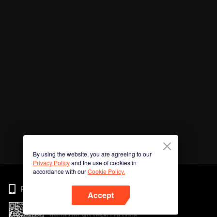
By using the website, you are agreeing to our
Privacy Policy
and the use of cookies in
accordance with our
Cookie Policy.
Phone
Accept
สแกนรหัส QR เพื่อดาวน์โหลด