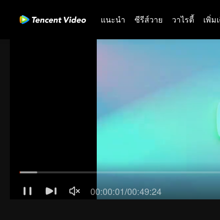
แนะนำ
ซีรีส์วาย
วาไรตี้
เพิ่ม