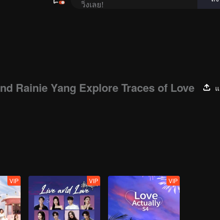
 and Rainie Yang Explore Traces of Love
แ
VIP
VIP
VIP