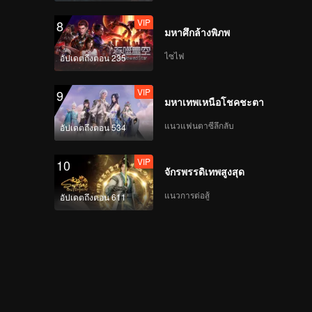
版
VIP
8
มหาศึกล้างพิภพ
ไซไฟ
อัปเดตถึงตอน 235
Episode 3(Part 1):
First Date! Exciting
VIP
9
and Sweet Random
มหาเทพเหนือโชคชะตา
Paired Dates
แนวแฟนตาซีลึกลับ
อัปเดตถึงตอน 534
Episode 3(Part 2):
The Guests Talk
VIP
10
About the Sour and
จักรพรรดิเทพสูงสุด
Sweet Moments of
Their Dates
แนวการต่อสู้
อัปเดตถึงตอน 611
Episode 3(Part 3): A
Girl Guest Leaves the
Show for a New Life
VIP
心动的信号6第三期加更
第一版