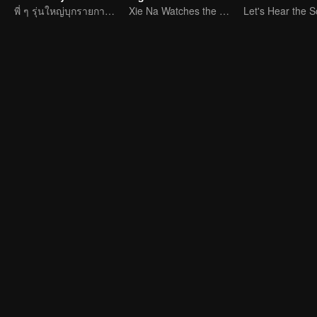
พี่ ๆ รุ่นใหญ่บุกรายการวาไรตี้ความรัก
Xie Na Watches the Mire Battle Among Young Couples