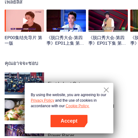
เพลย์ลิส
EP00集结先导片 第
《脱口秀大会-第四
《脱口秀大会-第四
《
一版
季》EP01上集 第一
季》EP01下集 第一
季》
版
版
版
คุณอาจจะชอบ
First In Last Out
By using the website, you are agreeing to our
Privacy Policy
and the use of cookies in
Irresistible Carbs: Tempting Food
accordance with our
Cookie Policy.
Collection
Accept
เปิด APP
Power Racer