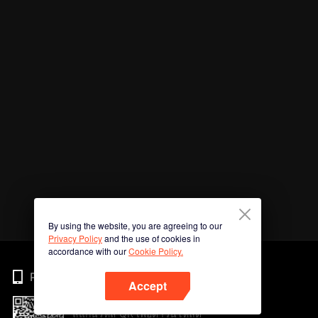
By using the website, you are agreeing to our
Privacy Policy
and the use of cookies in
accordance with our
Cookie Policy.
Phone
Accept
สแกนรหัส QR เพื่อดาวน์โหลด