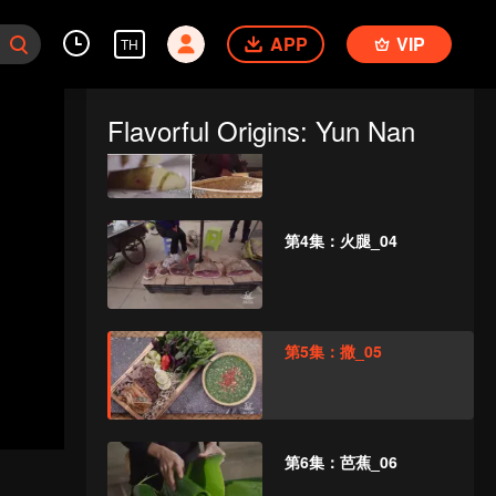
饵_02
APP
VIP
TH
Flavorful Origins: Yun Nan
第3集：酸水果_03
第4集：火腿_04
第5集：撒_05
第6集：芭蕉_06