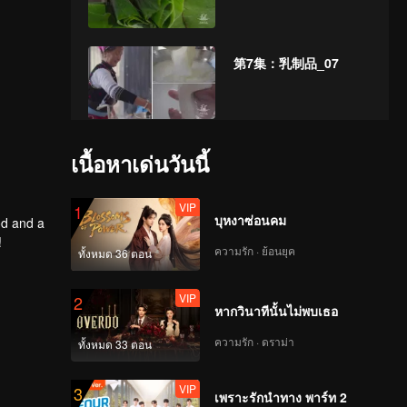
第7集：乳制品_07
第8集：腌菜_08
เนื้อหาเด่นวันนี้
VIP
1
บุหงาซ่อนคม
od and a
!
第9集：鲊_09
ความรัก · ย้อนยุค
ทั้งหมด 36 ตอน
VIP
2
หากวินาทีนั้นไม่พบเธอ
第10集：漆油_10
ความรัก · ดราม่า
ทั้งหมด 33 ตอน
VIP
3
เพราะรักนำทาง พาร์ท 2