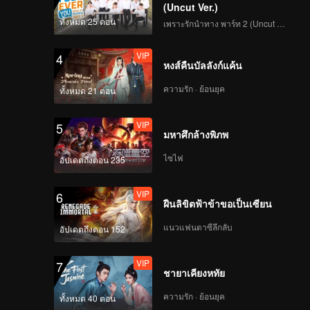
(Uncut Ver.)
ทั้งหมด 25 ตอน
เพราะรักนำทาง พาร์ท 2 (Uncut Ver.)
VIP
4
หงส์คืนบัลลังก์แค้น
ความรัก · ย้อนยุค
ทั้งหมด 21 ตอน
VIP
5
มหาศึกล้างพิภพ
ไซไฟ
อัปเดตถึงตอน 235
VIP
6
ฝืนลิขิตฟ้าข้าขอเป็นเซียน
แนวแฟนตาซีลึกลับ
อัปเดตถึงตอน 152
VIP
7
ชายาเคียงหทัย
ความรัก · ย้อนยุค
ทั้งหมด 40 ตอน