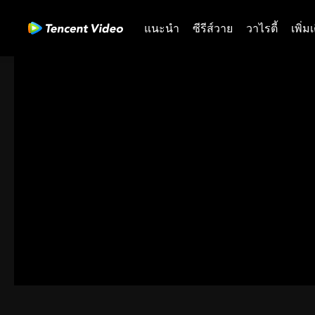
แนะนำ
ซีรีส์วาย
วาไรตี้
เพิ่ม