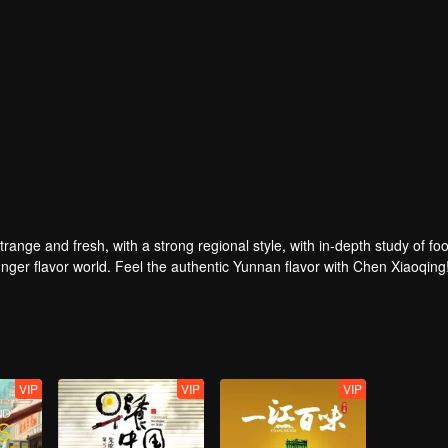
strange and fresh, with a strong regional style, with in-depth study of fo
nger flavor world. Feel the authentic Yunnan flavor with Chen Xiaoqing
VIP
VIP
VIP