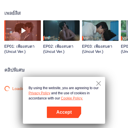
ระหว่าง “ซัน” เดือนคณะแพทย์ ที่เป็นหัวโจกของกลุ่มดาวเดือน กับ “นุ” หนุ่มเนิร์ด ที่
อยู่ๆก็กลายเป็นหนุ่มฮอต ว่าที่เดือนคณะอักษร ต้องมาตามหาเสียงในหัวใจของ
เพลย์ลิส
ตนเองให้ก้าวผ่านอุปสรรค ที่เป็นบททดสอบความรักในครั้งนี้
VIP
VIP
VIP
EP01: เพียงสบตา
EP02: เพียงสบตา
EP03: เพียงสบตา
EP0
(Uncut Ver.)
(Uncut Ver.)
(Uncut Ver.)
(Unc
คลิปพิเศษ
By using the website, you are agreeing to our
Loading…
Privacy Policy
and the use of cookies in
accordance with our
Cookie Policy.
Accept
เปิด APP