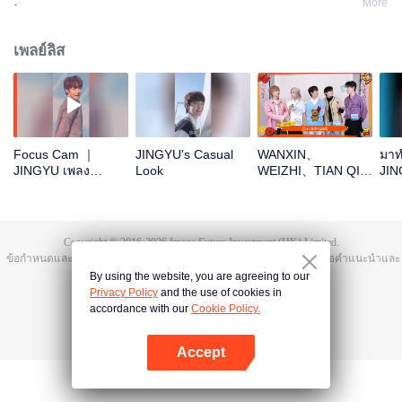
.
More
เพลย์ลิส
Focus Cam ｜
JINGYU's Casual
WANXIN、
มาท
JINGYU เพลง
Look
WEIZHI、TIAN QI、
JIN
Theme Song
JINGYU、
เถอ
CHUANG ASIA S2
JACKSONOpen the
red envelopes in
the New Year! Let's
Copyright © 2016-
2026
Image Future Investment (HK) Limited.
witness the luck
ข้อกำหนดและเงื่อนไข
|
ข้อตกลงความเป็นส่วนตัว
|
Cookie Policy
|
เสนอคำแนะนำและ
together!
ข้อติชม
|
@
TencentVideo
By using the website, you are agreeing to our
Privacy Policy
and the use of cookies in
accordance with our
Cookie Policy.
Accept
เปิด APP