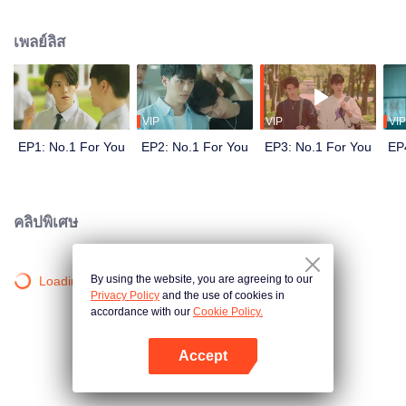
แล้ว...โจวซูอี้ไม่เข้าใจว่าทำไมการปรากฏตัวของเกาซื่อเต๋อ ถึงทำให้การเป็นที่หนึ่ง
ของเขานั้นหายไป เขาจากคนเคยเป็นที่หนึ่งมาเสมอ ต้องกลายเป็นที่สอง เมื่อขึ้น
เพลย์ลิส
ม.6 โจวซูอี้คิดว่าใกล้แล้ว เวลาที่จะได้เข้ามหาวิทยาลัยแล้วจะไม่ต้องเจอกับเกาซื่อ
เต๋ออีกต่อไป! แต่คาดไม่ถึงว่าชีวิตในรั้วมหาลัยของเขาต้องได้พบกลับเกาซื่อเต๋ออีก
ครั้ง โลกออกจะกว้าง ทำไมเขาไปที่ไหน เกาซื่อเต๋อจะต้องตามติดไปทุกที่ด้วย
เพราะอะไรกัน?
VIP
VIP
VIP
EP1: No.1 For You
EP2: No.1 For You
EP3: No.1 For You
EP
คลิปพิเศษ
By using the website, you are agreeing to our
Loading…
Privacy Policy
and the use of cookies in
accordance with our
Cookie Policy.
Accept
เปิด APP