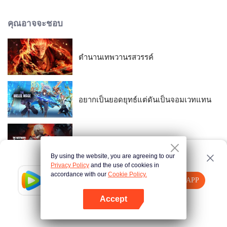
ใกล้ชิดกันมากขึ้นเรื่อยๆ นิชิคาตะพยายามหาทางเอาชนะทาคากิ แต่เขากลับรู้สึก
เปลี่ยนไป ขณะที่ทาคากิกำลังหวั่นไหวกับความรู้สึกนี้!
คุณอาจจะชอบ
ตำนานเทพวานรสวรรค์
อยากเป็นยอดยุทธ์แต่ดันเป็นจอมเวทแทน
ราชันอสูรคลั่ง
By using the website, you are agreeing to our
Privacy Policy
and the use of cookies in
accordance with our
Cookie Policy.
Tencent Video
เปิด APP
Pet Hotel
รับชมเนื้อหาเพิ่มเติม
Accept
หากล้มเหลว โปรด
คลิกที่นี่
ลองใหม่อีกครั้ง
เปิด APP