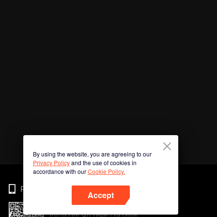
By using the website, you are agreeing to our
Privacy Policy
and the use of cookies in
accordance with our
Cookie Policy.
Phone
Accept
สแกนรหัส QR เพื่อดาวน์โหลด