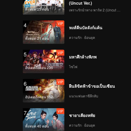
(Uncut Ver.)
ทั้งหมด 25 ตอน
เพราะรักนำทาง พาร์ท 2 (Uncut Ver.)
VIP
4
หงส์คืนบัลลังก์แค้น
ความรัก · ย้อนยุค
ทั้งหมด 21 ตอน
VIP
5
มหาศึกล้างพิภพ
ไซไฟ
อัปเดตถึงตอน 235
VIP
6
ฝืนลิขิตฟ้าข้าขอเป็นเซียน
แนวแฟนตาซีลึกลับ
อัปเดตถึงตอน 152
VIP
7
ชายาเคียงหทัย
ความรัก · ย้อนยุค
ทั้งหมด 40 ตอน