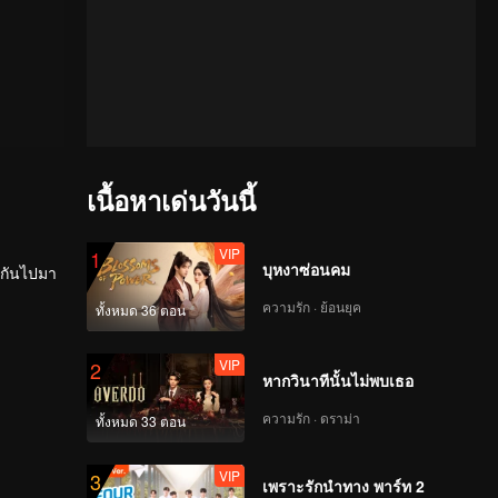
เนื้อหาเด่นวันนี้
VIP
1
บุหงาซ่อนคม
้งกันไปมา
ความรัก · ย้อนยุค
ทั้งหมด 36 ตอน
VIP
2
หากวินาทีนั้นไม่พบเธอ
ความรัก · ดราม่า
ทั้งหมด 33 ตอน
VIP
3
เพราะรักนำทาง พาร์ท 2