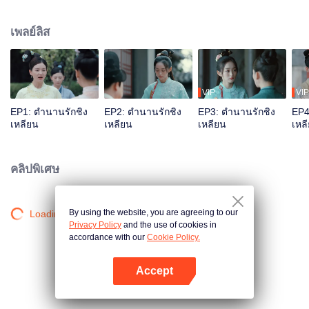
ชายาผู้ล่วงลับ กลายเป็นอนุของบุตรชายคนที่สามเฮ่อเหลียนซิ่น แรกเริ่มชิงเหลียน
คิดจะหลบหนี แต่หลังจากผ่านเรื่องลุ่ม ๆ ดอน ๆ กับเฮ่อเหลียนซิ่น นางได้เห็นใจที่มี
เพลย์ลิส
เมตตาฝักใฝ่ประชาของเฮ่อเหลียนซิ่น จึงตัดสินใจอยู่ช่วยเขาทำตามอุดมการณ์
VIP
VIP
EP1: ตำนานรักชิง
EP2: ตำนานรักชิง
EP3: ตำนานรักชิง
EP4
เหลียน
เหลียน
เหลียน
เหล
คลิปพิเศษ
By using the website, you are agreeing to our
Loading…
Privacy Policy
and the use of cookies in
accordance with our
Cookie Policy.
Accept
เปิด APP