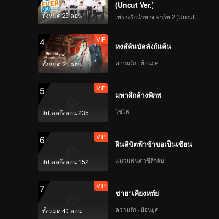
(Uncut Ver.)
ทั้งหมด 25 ตอน
เพราะรักนำทาง พาร์ท 2 (Uncut Ver.)
VIP
4
หงส์คืนบัลลังก์แค้น
ความรัก · ย้อนยุค
ทั้งหมด 21 ตอน
VIP
5
มหาศึกล้างพิภพ
ไซไฟ
อัปเดตถึงตอน 235
VIP
6
ฝืนลิขิตฟ้าข้าขอเป็นเซียน
แนวแฟนตาซีลึกลับ
อัปเดตถึงตอน 152
VIP
7
ชายาเคียงหทัย
ความรัก · ย้อนยุค
ทั้งหมด 40 ตอน