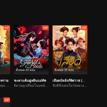
VIP
VIP
VIP
ทั้งหมด 24 ตอน
ทั้งหมด 30 ตอน
เลทราย
ชะตาแค้นฮูหยินแม่ทัพ
เลือดบัลลังก์พิศวาส (พากย์ไทย)
ฮานีเค่อจือฟางอี้หลุน โชคชะตารักทรหด
ธิดาอนุเปลี่ยนโฉมหน้าแก้แค้จวนแม่ทัพชิงไหวชิงพริบ
ชิงดีชิงเด่นในวังหลวง! สตรีเด็ดเดี่ยวลุกขึ้นสู้
VIP