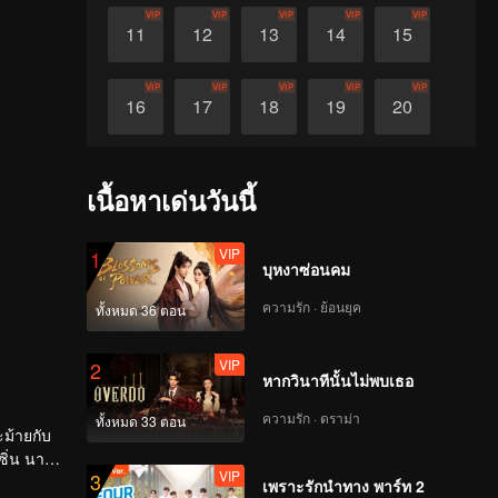
VIP
VIP
VIP
VIP
VIP
11
12
13
14
15
VIP
VIP
VIP
VIP
VIP
16
17
18
19
20
VIP
VIP
VIP
VIP
VIP
21
22
23
24
25
เนื้อหาเด่นวันนี้
VIP
VIP
VIP
VIP
VIP
26
27
28
29
30
VIP
1
บุหงาซ่อนคม
ความรัก · ย้อนยุค
ทั้งหมด 36 ตอน
VIP
2
หากวินาทีนั้นไม่พบเธอ
ความรัก · ดราม่า
ทั้งหมด 33 ตอน
ะม้ายกับ
ซิ่น นาง
VIP
3
เพราะรักนำทาง พาร์ท 2