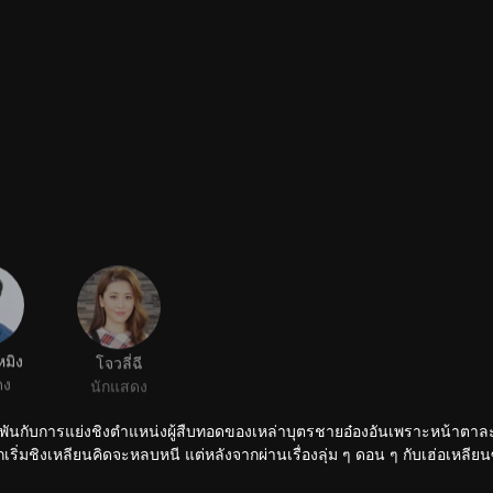
หมิง
โจวลี่ฉี
ดง
นักแสดง
พัวพันกับการแย่งชิงตำแหน่งผู้สืบทอดของเหล่าบุตรชายอ๋องอันเพราะหน้าตาล
ริ่มชิงเหลียนคิดจะหลบหนี แต่หลังจากผ่านเรื่องลุ่ม ๆ ดอน ๆ กับเฮ่อเหลียน
ยเขาทำตามอุดมการณ์