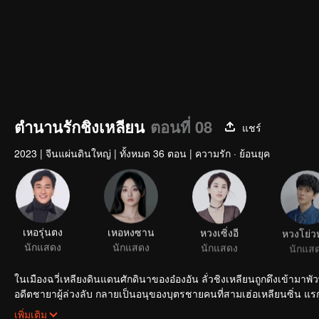
ตำนานรักชิงเหลียน
ตอนที่ 08
แชร์
2023
|
จีนแผ่นดินใหญ่
|
ทั้งหมด 36 ตอน
|
ความรัก · ย้อนยุค
เหอรุ่นตง
เหอหงซาน
หวงเซิ่งอี
หวงโย่ว
นักแสดง
นักแสดง
นักแสดง
นักแส
ในเมืองฉวี่เหลียงดินแดนศักดินาของอ๋องอัน ลั่วชิงเหลียนถูกดึงเข้ามา
อดีตชายาผู้ล่วงลับ กลายเป็นอนุของบุตรชายคนที่สามเฮ่อเหลียนซิ่น แรกเ
ได้เห็นใจที่มีเมตตาฝักใฝ่ประชาของเฮ่อเหลียนซิ่น จึงตัดสินใจอยู่ช่ว
เพิ่มเติม