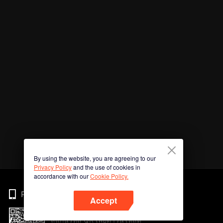
By using the website, you are agreeing to our
Privacy Policy
and the use of cookies in
accordance with our
Cookie Policy.
Phone
Accept
สแกนรหัส QR เพื่อดาวน์โหลด