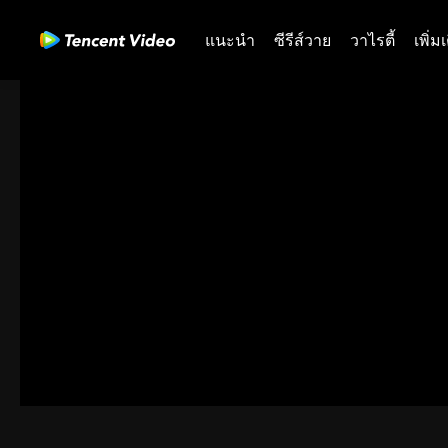
แนะนำ
ซีรีส์วาย
วาไรตี้
เพิ่ม