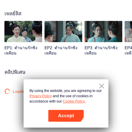
ชายาผู้ล่วงลับ กลายเป็นอนุของบุตรชายคนที่สามเฮ่อเหลียนซิ่น แรกเริ่มชิงเหลียน
คิดจะหลบหนี แต่หลังจากผ่านเรื่องลุ่ม ๆ ดอน ๆ กับเฮ่อเหลียนซิ่น นางได้เห็นใจที่มี
เพลย์ลิส
เมตตาฝักใฝ่ประชาของเฮ่อเหลียนซิ่น จึงตัดสินใจอยู่ช่วยเขาทำตามอุดมการณ์
VIP
VIP
EP1: ตำนานรักชิง
EP2: ตำนานรักชิง
EP3: ตำนานรักชิง
EP4
เหลียน
เหลียน
เหลียน
เหล
คลิปพิเศษ
By using the website, you are agreeing to our
Loading…
Privacy Policy
and the use of cookies in
accordance with our
Cookie Policy.
Accept
เปิด APP