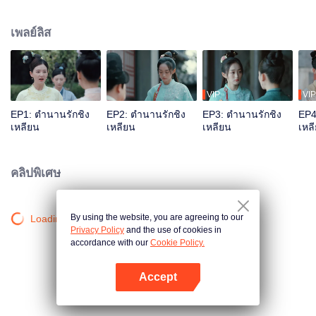
ชายาผู้ล่วงลับ กลายเป็นอนุของบุตรชายคนที่สามเฮ่อเหลียนซิ่น แรกเริ่มชิงเหลียน
คิดจะหลบหนี แต่หลังจากผ่านเรื่องลุ่ม ๆ ดอน ๆ กับเฮ่อเหลียนซิ่น นางได้เห็นใจที่มี
เพลย์ลิส
เมตตาฝักใฝ่ประชาของเฮ่อเหลียนซิ่น จึงตัดสินใจอยู่ช่วยเขาทำตามอุดมการณ์
VIP
VIP
EP1: ตำนานรักชิง
EP2: ตำนานรักชิง
EP3: ตำนานรักชิง
EP4
เหลียน
เหลียน
เหลียน
เหล
คลิปพิเศษ
By using the website, you are agreeing to our
Loading…
Privacy Policy
and the use of cookies in
accordance with our
Cookie Policy.
Accept
เปิด APP