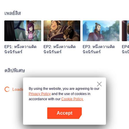
เจ้าสำนักหลี่ชิงโหวผู้นำทางปรากฏตัวขึ้น...แอนิเมชันสุดฮา ฉบับบำเพ็ญเซียน
เหมาอารมณ์ขันในหน้าร้อนนี้ของคุณ!
เพลย์ลิส
EP1: หนึ่งความคิด
EP2: หนึ่งความคิด
EP3: หนึ่งความคิด
EP4
นิจนิรันดร์
นิจนิรันดร์
นิจนิรันดร์
นิจน
คลิปพิเศษ
By using the website, you are agreeing to our
Loading…
Privacy Policy
and the use of cookies in
accordance with our
Cookie Policy.
Accept
เปิด APP