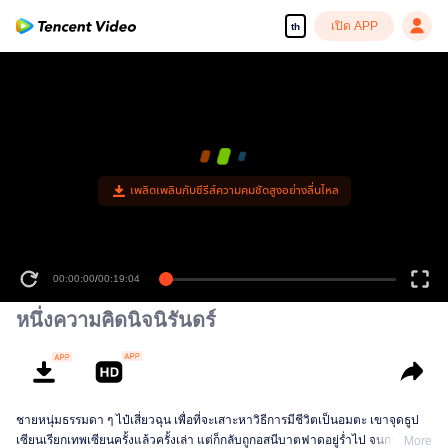
เปิด APP
th
เพลิดเพลินกับซีรีส์ความคมชัดสูงอย่างลื่นไหล
00:00:00
/
00:19:04
หนึ่งความคิดนิจนิรันดร์
ชายหนุ่มธรรมดา ๆ ไป๋เสี่ยวฉุน เพื่อที่จะเสาะหาวิธีการมีชีวิตเป็นอมตะ เขาจุดธูป
เซียนเรียกเทพเซียนครั้งแล้วครั้งเล่า แต่ก็กลับถูกอสนีบาตฟาดอยู่ร่ำไป จนกระทั่ง
More