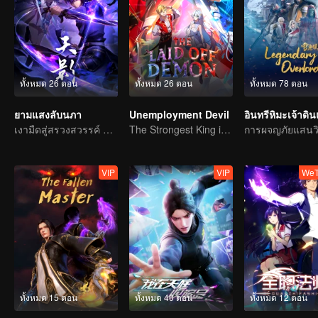
ทั้งหมด 26 ตอน
ทั้งหมด 26 ตอน
ทั้งหมด 78 ตอน
ยามแสงลับนภา
Unemployment Devil
อินทรีหิมะเจ้าดิ
เงามืดสู่สรวงสวรรค์ แผดเผาวิญญาณพิทักษ์ความดี
The Strongest King in the Demon World Suddenly Gets Laid Off?
VIP
VIP
WeT
ทั้งหมด 15 ตอน
ทั้งหมด 40 ตอน
ทั้งหมด 12 ตอน