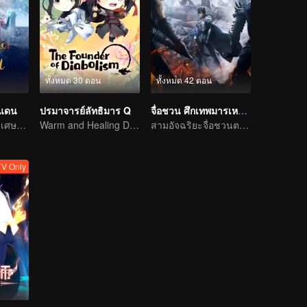
ทั้งหมด 30 ตอน
ทั้งหมด 42 ตอน
นแดน
ปรมาจารย์ลัทธิมาร Q
จื่อชวน ศึกเทพมารเหนือพิภพ
การผจญภัยแสนวิเศษและอุปสรรคของเด็กหนุ่มเริ่มต้นขึ้นอีกครั้ง
Warm and Healing Daily Life
สามอัจฉริยะจื่อชวนตะลุยทวีปซีชวน
V Only