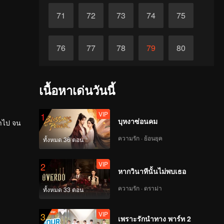
71
72
73
74
75
76
77
78
79
80
81
82
83
84
85
เนื้อหาเด่นวันนี้
86
87
88
89
90
VIP
1
บุหงาซ่อนคม
่ำไป จน
ความรัก · ย้อนยุค
ทั้งหมด 36 ตอน
VIP
2
หากวินาทีนั้นไม่พบเธอ
ความรัก · ดราม่า
ทั้งหมด 33 ตอน
VIP
3
เพราะรักนำทาง พาร์ท 2