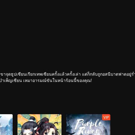
เขาจุดธูปเซียนเรียกเทพเซียนครั้งแล้วครั้งเล่า แต่ก็กลับถูกอสนีบาตฟาดอยู่ร
กระทั่งเจ้าสำนักหลี่ชิงโหวผู้นำทางปรากฏตัวขึ้น...แอนิเมชันสุดฮา ฉบับบำเพ็ญเซียน เหมาอารมณ์ขันในหน้าร้อนนี้ของคุณ!
VIP