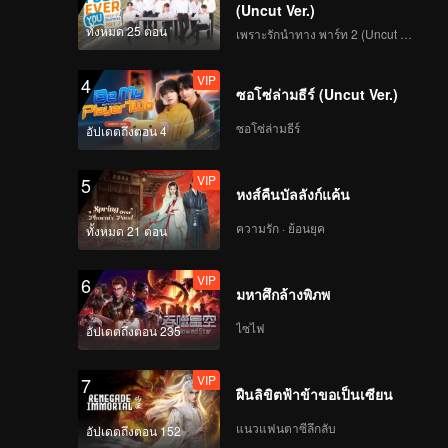
(Uncut Ver.)
ทั้งหมด 25 ตอน
เพราะรักนำทาง พาร์ท 2 (Uncut Ver.)
VIP
4
ซอโซ่ล่ามธีร์ (Uncut Ver.)
ซอโซ่ล่ามธีร์
อัปเดตถึงตอน 4
VIP
5
หงส์คืนบัลลังก์แค้น
ความรัก · ย้อนยุค
ทั้งหมด 21 ตอน
VIP
6
มหาศึกล้างพิภพ
ไซไฟ
อัปเดตถึงตอน 235
VIP
7
ฝืนลิขิตฟ้าข้าขอเป็นเซียน
แนวแฟนตาซีลึกลับ
อัปเดตถึงตอน 152