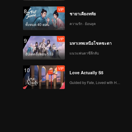
VIP
8
ชายาเคียงหทัย
ความรัก · ย้อนยุค
ทั้งหมด 40 ตอน
VIP
9
มหาเทพเหนือโชคชะตา
แนวแฟนตาซีลึกลับ
อัปเดตถึงตอน 533
VIP
10
Love Actually S5
Guided by Fate, Loved with Heart