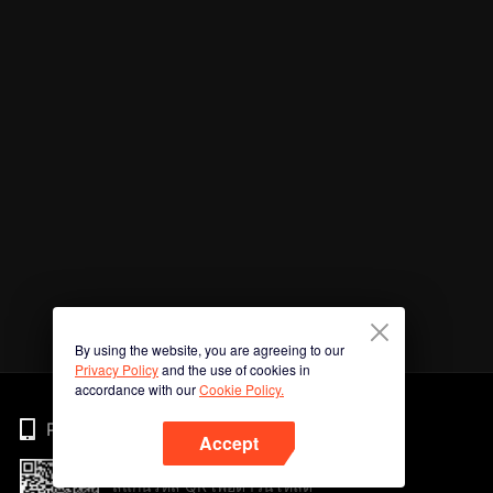
By using the website, you are agreeing to our
Privacy Policy
and the use of cookies in
accordance with our
Cookie Policy.
Phone
Accept
สแกนรหัส QR เพื่อดาวน์โหลด