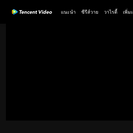
แนะนำ
ซีรีส์วาย
วาไรตี้
เพิ่ม