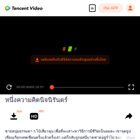
เปิด APP
th
เพลิดเพลินกับซีรีส์ความคมชัดสูงอย่างลื่นไหล
00:00:00
/
00:18:57
หนึ่งความคิดนิจนิรันดร์
ชายหนุ่มธรรมดา ๆ ไป๋เสี่ยวฉุน เพื่อที่จะเสาะหาวิธีการมีชีวิตเป็นอมตะ เขาจุดธูป
เซียนเรียกเทพเซียนครั้งแล้วครั้งเล่า แต่ก็กลับถูกอสนีบาตฟาดอยู่ร่ำไป จนกระทั่ง
More