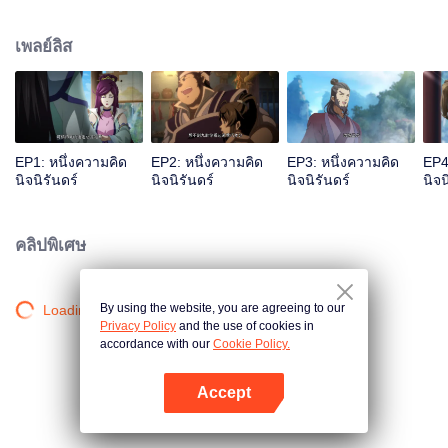
เจ้าสำนักหลี่ชิงโหวผู้นำทางปรากฏตัวขึ้น...แอนิเมชันสุดฮา ฉบับบำเพ็ญเซียน
เหมาอารมณ์ขันในหน้าร้อนนี้ของคุณ!
เพลย์ลิส
EP1: หนึ่งความคิด
EP2: หนึ่งความคิด
EP3: หนึ่งความคิด
EP4
นิจนิรันดร์
นิจนิรันดร์
นิจนิรันดร์
นิจน
คลิปพิเศษ
By using the website, you are agreeing to our
Loading…
Privacy Policy
and the use of cookies in
accordance with our
Cookie Policy.
Accept
เปิด APP