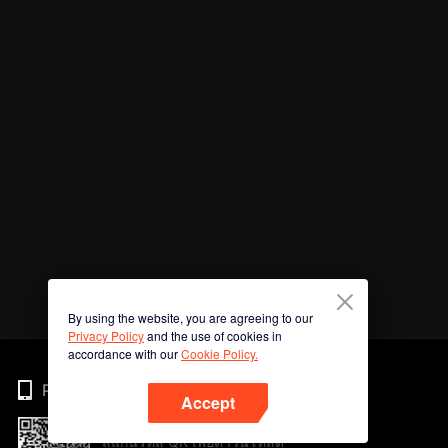
By using the website, you are agreeing to our
Privacy Policy
and the use of cookies in
accordance with our
Cookie Policy.
Phone
Accept
สแกนรหัส QR เพื่อดาวน์โหลด