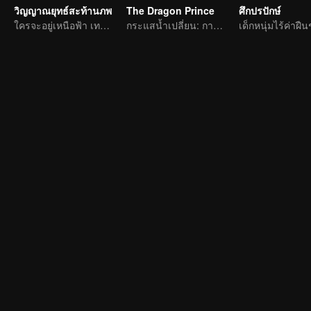
วิญญาณยุทธ์สะท้านภพ
The Dragon Prince
ศึกปรปักษ์
ใครจะอยู่เหนือฟ้า เทพนักรบไร้เทียมทาน
กระแสน้ำเปลี่ยน: การผจญภัยของนักเขียนหนุ่ม