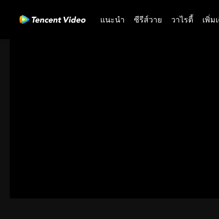
แนะนำ
ซีรีส์วาย
วาไรตี้
เพิ่ม