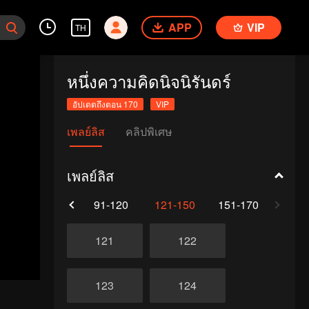
APP
VIP
TH
หนึ่งความคิดนิจนิรันดร์
อัปเดตถึงตอน 170
VIP
เพลย์ลิส
คลิปพิเศษ
เพลย์ลิส
61-90
91-120
121-150
151-170
121
122
123
124