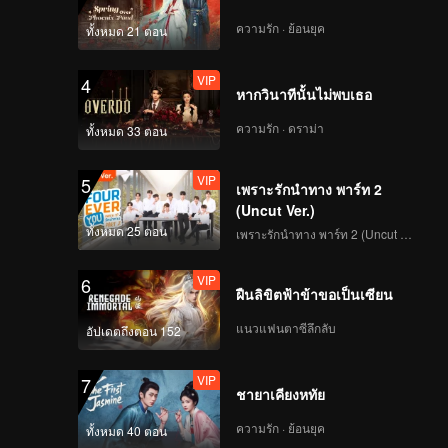
ความรัก · ย้อนยุค
ทั้งหมด 21 ตอน
139
140
VIP
4
หากวินาทีนั้นไม่พบเธอ
141
142
ความรัก · ดราม่า
ทั้งหมด 33 ตอน
143
144
VIP
5
เพราะรักนำทาง พาร์ท 2
(Uncut Ver.)
145
146
ทั้งหมด 25 ตอน
เพราะรักนำทาง พาร์ท 2 (Uncut Ver.)
VIP
6
ฝืนลิขิตฟ้าข้าขอเป็นเซียน
147
148
แนวแฟนตาซีลึกลับ
อัปเดตถึงตอน 152
149
150
VIP
7
ชายาเคียงหทัย
ความรัก · ย้อนยุค
ทั้งหมด 40 ตอน