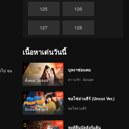
125
126
127
128
129
130
เนื้อหาเด่นวันนี้
131
132
VIP
1
บุหงาซ่อนคม
่ำไป จน
ความรัก · ย้อนยุค
ทั้งหมด 36 ตอน
133
134
VIP
2
ซอโซ่ล่ามธีร์ (Uncut Ver.)
135
136
ซอโซ่ล่ามธีร์
อัปเดตถึงตอน 4
137
138
VIP
3
หงส์คืนบัลลังก์แค้น