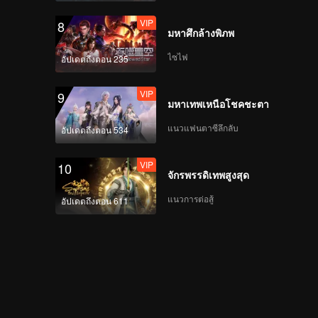
VIP
8
มหาศึกล้างพิภพ
ไซไฟ
อัปเดตถึงตอน 235
VIP
9
มหาเทพเหนือโชคชะตา
แนวแฟนตาซีลึกลับ
อัปเดตถึงตอน 534
VIP
10
จักรพรรดิเทพสูงสุด
แนวการต่อสู้
อัปเดตถึงตอน 611