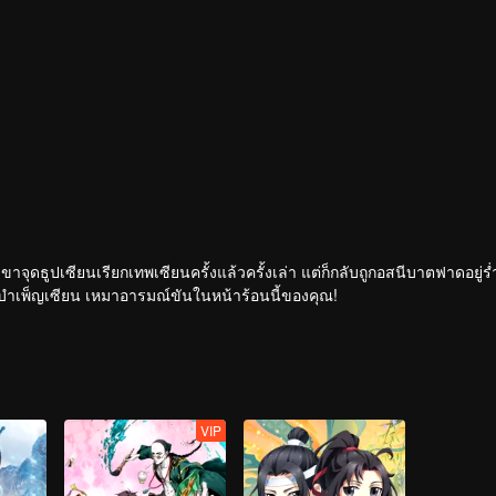
เขาจุดธูปเซียนเรียกเทพเซียนครั้งแล้วครั้งเล่า แต่ก็กลับถูกอสนีบาตฟาดอยู่ร
กระทั่งเจ้าสำนักหลี่ชิงโหวผู้นำทางปรากฏตัวขึ้น...แอนิเมชันสุดฮา ฉบับบำเพ็ญเซียน เหมาอารมณ์ขันในหน้าร้อนนี้ของคุณ!
VIP