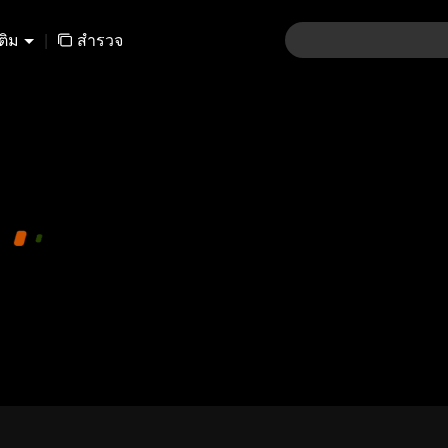
เติม
|
สำรวจ
01-30
31-60