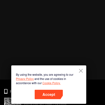
By using the website, you are agreeing to our
Privacy Policy
and the use of cookies in
accordance with our
Cookie Policy.
Phone
Accept
สแกนรหัส QR เพื่อดาวน์โหลด