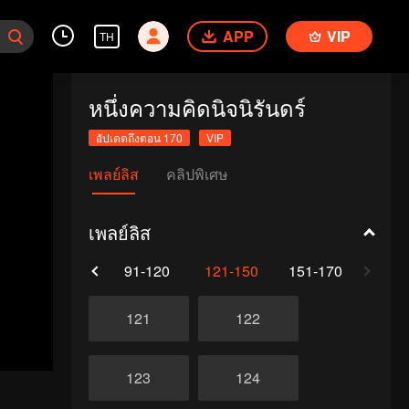
APP
VIP
TH
หนึ่งความคิดนิจนิรันดร์
อัปเดตถึงตอน 170
VIP
เพลย์ลิส
คลิปพิเศษ
เพลย์ลิส
61-90
91-120
121-150
151-170
121
122
123
124