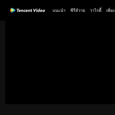
แนะนำ
ซีรีส์วาย
วาไรตี้
เพิ่ม