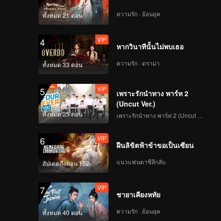
ความรัก · ย้อนยุค
ทั้งหมด 21 ตอน
139
140
VIP
4
หากวินาทีนั้นไม่พบเธอ
141
142
ความรัก · ดราม่า
ทั้งหมด 33 ตอน
143
144
VIP
5
เพราะรักนำทาง พาร์ท 2
(Uncut Ver.)
145
146
ทั้งหมด 25 ตอน
เพราะรักนำทาง พาร์ท 2 (Uncut Ver.)
VIP
6
ฝืนลิขิตฟ้าข้าขอเป็นเซียน
147
148
แนวแฟนตาซีลึกลับ
อัปเดตถึงตอน 152
149
150
VIP
7
ชายาเคียงหทัย
ความรัก · ย้อนยุค
ทั้งหมด 40 ตอน