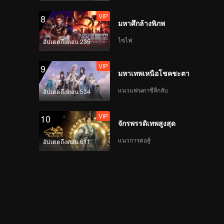
VIP
8
มหาศึกล้างพิภพ
ไซไฟ
อัปเดตถึงตอน 235
VIP
9
มหาเทพเหนือโชคชะตา
แนวแฟนตาซีลึกลับ
อัปเดตถึงตอน 534
VIP
10
จักรพรรดิเทพสูงสุด
แนวการต่อสู้
อัปเดตถึงตอน 611