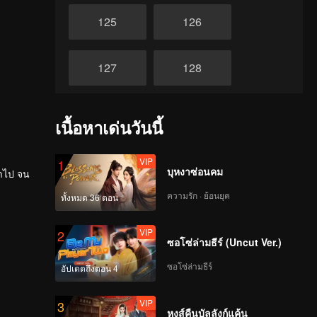
125
126
127
128
129
130
เนื้อหาเด่นวันนี้
131
132
VIP
1
บุหงาซ่อนคม
่ำไป จน
ความรัก · ย้อนยุค
ทั้งหมด 36 ตอน
133
134
VIP
2
ซอโซ่ล่ามธีร์ (Uncut Ver.)
135
136
ซอโซ่ล่ามธีร์
อัปเดตถึงตอน 4
137
138
VIP
3
หงส์คืนบัลลังก์แค้น