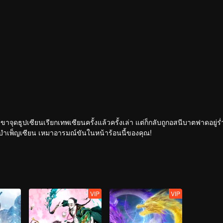
เขาจุดธูปเซียนเรียกเทพเซียนครั้งแล้วครั้งเล่า แต่ก็กลับถูกอสนีบาตฟาดอยู่ร
กระทั่งเจ้าสำนักหลี่ชิงโหวผู้นำทางปรากฏตัวขึ้น...แอนิเมชันสุดฮา ฉบับบำเพ็ญเซียน เหมาอารมณ์ขันในหน้าร้อนนี้ของคุณ!
VIP
VIP