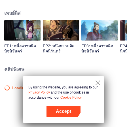
เจ้าสำนักหลี่ชิงโหวผู้นำทางปรากฏตัวขึ้น...แอนิเมชันสุดฮา ฉบับบำเพ็ญเซียน
เหมาอารมณ์ขันในหน้าร้อนนี้ของคุณ!
เพลย์ลิส
EP1: หนึ่งความคิด
EP2: หนึ่งความคิด
EP3: หนึ่งความคิด
EP4
นิจนิรันดร์
นิจนิรันดร์
นิจนิรันดร์
นิจน
คลิปพิเศษ
By using the website, you are agreeing to our
Loading…
Privacy Policy
and the use of cookies in
accordance with our
Cookie Policy.
Accept
เปิด APP