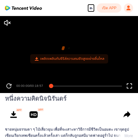
เปิด APP
th
เพลิดเพลินกับซีรีส์ความคมชัดสูงอย่างลื่นไหล
00:00:00
/
00:18:57
หนึ่งความคิดนิจนิรันดร์
ชายหนุ่มธรรมดา ๆ ไป๋เสี่ยวฉุน เพื่อที่จะเสาะหาวิธีการมีชีวิตเป็นอมตะ เขาจุดธูป
เซียนเรียกเทพเซียนครั้งแล้วครั้งเล่า แต่ก็กลับถูกอสนีบาตฟาดอยู่ร่ำไป จนกระทั่ง
More