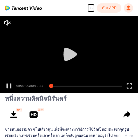
เปิด APP
th
00:00:00
/
00:19:21
หนึ่งความคิดนิจนิรันดร์
ชายหนุ่มธรรมดา ๆ ไป๋เสี่ยวฉุน เพื่อที่จะเสาะหาวิธีการมีชีวิตเป็นอมตะ เขาจุดธูป
เซียนเรียกเทพเซียนครั้งแล้วครั้งเล่า แต่ก็กลับถูกอสนีบาตฟาดอยู่ร่ำไป จนกระทั่ง
More