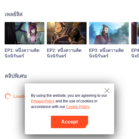
เจ้าสำนักหลี่ชิงโหวผู้นำทางปรากฏตัวขึ้น...แอนิเมชันสุดฮา ฉบับบำเพ็ญเซียน
เหมาอารมณ์ขันในหน้าร้อนนี้ของคุณ!
เพลย์ลิส
EP1: หนึ่งความคิด
EP2: หนึ่งความคิด
EP3: หนึ่งความคิด
EP4
นิจนิรันดร์
นิจนิรันดร์
นิจนิรันดร์
นิจน
คลิปพิเศษ
By using the website, you are agreeing to our
Loading…
Privacy Policy
and the use of cookies in
accordance with our
Cookie Policy.
Accept
เปิด APP