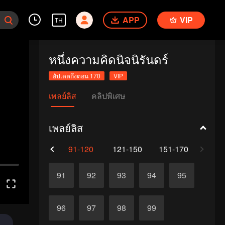
APP
VIP
TH
หนึ่งความคิดนิจนิรันดร์
อัปเดตถึงตอน 170
VIP
เพลย์ลิส
คลิปพิเศษ
เพลย์ลิส
61-90
91-120
121-150
151-170
91
92
93
94
95
96
97
98
99