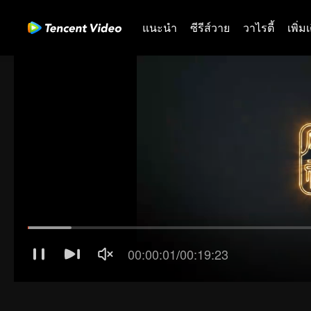
แนะนำ
ซีรีส์วาย
วาไรตี้
เพิ่ม