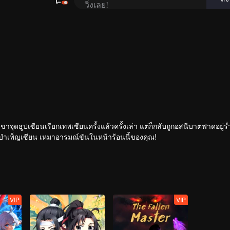
เขาจุดธูปเซียนเรียกเทพเซียนครั้งแล้วครั้งเล่า แต่ก็กลับถูกอสนีบาตฟาดอยู่ร
กระทั่งเจ้าสำนักหลี่ชิงโหวผู้นำทางปรากฏตัวขึ้น...แอนิเมชันสุดฮา ฉบับบำเพ็ญเซียน เหมาอารมณ์ขันในหน้าร้อนนี้ของคุณ!
VIP
VIP