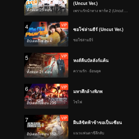
(Uncut Ver.)
ทั้งหมด 25 ตอน
เพราะรักนำทาง พาร์ท 2 (Uncut Ver.)
114
115
VIP
4
ซอโซ่ล่ามธีร์ (Uncut Ver.)
116
117
ซอโซ่ล่ามธีร์
อัปเดตถึงตอน 4
118
119
VIP
5
หงส์คืนบัลลังก์แค้น
ความรัก · ย้อนยุค
120
ทั้งหมด 21 ตอน
VIP
6
มหาศึกล้างพิภพ
ไซไฟ
อัปเดตถึงตอน 235
VIP
7
ฝืนลิขิตฟ้าข้าขอเป็นเซียน
แนวแฟนตาซีลึกลับ
อัปเดตถึงตอน 152