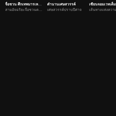
จื่อชวน ศึกเทพมารเหนือพิภพ
ตำนานเศษสวรรค์
สามอัจฉริยะจื่อชวนตะลุยทวีปซีชวน
เศษสวรรค์ปราบปีศาจ