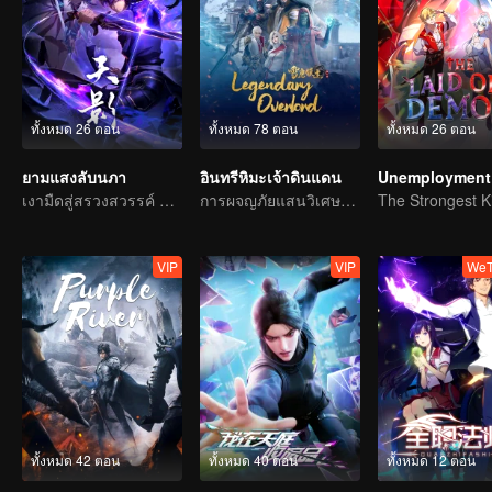
ทั้งหมด 26 ตอน
ทั้งหมด 78 ตอน
ทั้งหมด 26 ตอน
ยามแสงลับนภา
อินทรีหิมะเจ้าดินแดน
Unemployment 
เงามืดสู่สรวงสวรรค์ แผดเผาวิญญาณพิทักษ์ความดี
การผจญภัยแสนวิเศษและอุปสรรคของเด็กหนุ่มเริ่มต้นขึ้นอีกครั้ง
VIP
VIP
WeT
ทั้งหมด 42 ตอน
ทั้งหมด 40 ตอน
ทั้งหมด 12 ตอน