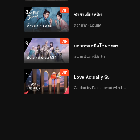
VIP
8
ชายาเคียงหทัย
ความรัก · ย้อนยุค
ทั้งหมด 40 ตอน
VIP
9
มหาเทพเหนือโชคชะตา
แนวแฟนตาซีลึกลับ
อัปเดตถึงตอน 534
VIP
10
Love Actually S5
Guided by Fate, Loved with Heart