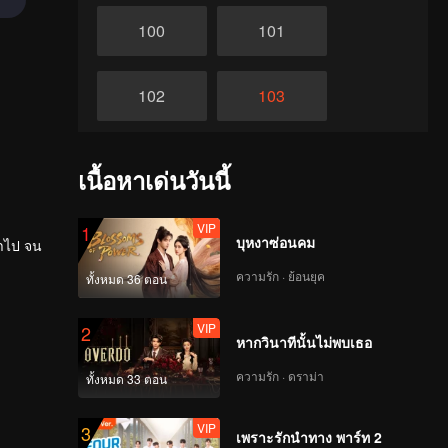
100
101
102
103
104
105
เนื้อหาเด่นวันนี้
106
107
VIP
1
บุหงาซ่อนคม
่ำไป จน
ความรัก · ย้อนยุค
ทั้งหมด 36 ตอน
108
109
VIP
2
หากวินาทีนั้นไม่พบเธอ
110
111
ความรัก · ดราม่า
ทั้งหมด 33 ตอน
112
113
VIP
3
เพราะรักนำทาง พาร์ท 2