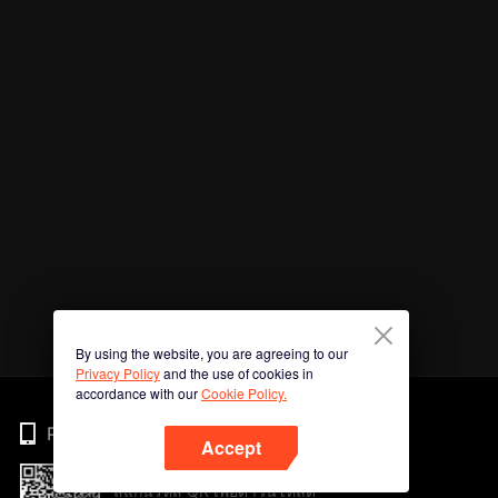
By using the website, you are agreeing to our
Privacy Policy
and the use of cookies in
accordance with our
Cookie Policy.
Phone
Accept
สแกนรหัส QR เพื่อดาวน์โหลด