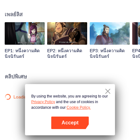
เจ้าสำนักหลี่ชิงโหวผู้นำทางปรากฏตัวขึ้น...แอนิเมชันสุดฮา ฉบับบำเพ็ญเซียน
เหมาอารมณ์ขันในหน้าร้อนนี้ของคุณ!
เพลย์ลิส
EP1: หนึ่งความคิด
EP2: หนึ่งความคิด
EP3: หนึ่งความคิด
EP4
นิจนิรันดร์
นิจนิรันดร์
นิจนิรันดร์
นิจน
คลิปพิเศษ
By using the website, you are agreeing to our
Loading…
Privacy Policy
and the use of cookies in
accordance with our
Cookie Policy.
Accept
เปิด APP