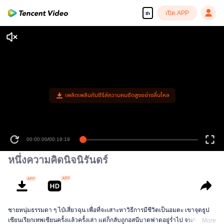
เปิด APP
th
เพลิดเพลินกับซีรีส์ความคมชัดสูงอย่างลื่นไหล
00:00:00
/
00:19:19
หนึ่งความคิดนิจนิรันดร์
ชายหนุ่มธรรมดา ๆ ไป๋เสี่ยวฉุน เพื่อที่จะเสาะหาวิธีการมีชีวิตเป็นอมตะ เขาจุดธูป
เซียนเรียกเทพเซียนครั้งแล้วครั้งเล่า แต่ก็กลับถูกอสนีบาตฟาดอยู่ร่ำไป จนกระทั่ง
More