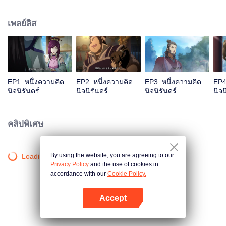
เจ้าสำนักหลี่ชิงโหวผู้นำทางปรากฏตัวขึ้น...แอนิเมชันสุดฮา ฉบับบำเพ็ญเซียน
เหมาอารมณ์ขันในหน้าร้อนนี้ของคุณ!
เพลย์ลิส
EP1: หนึ่งความคิด
EP2: หนึ่งความคิด
EP3: หนึ่งความคิด
EP4
นิจนิรันดร์
นิจนิรันดร์
นิจนิรันดร์
นิจน
คลิปพิเศษ
By using the website, you are agreeing to our
Loading…
Privacy Policy
and the use of cookies in
accordance with our
Cookie Policy.
Accept
เปิด APP