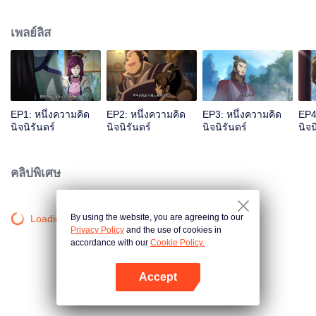
เจ้าสำนักหลี่ชิงโหวผู้นำทางปรากฏตัวขึ้น...แอนิเมชันสุดฮา ฉบับบำเพ็ญเซียน
เหมาอารมณ์ขันในหน้าร้อนนี้ของคุณ!
เพลย์ลิส
EP1: หนึ่งความคิด
EP2: หนึ่งความคิด
EP3: หนึ่งความคิด
EP4
นิจนิรันดร์
นิจนิรันดร์
นิจนิรันดร์
นิจน
คลิปพิเศษ
By using the website, you are agreeing to our
Loading…
Privacy Policy
and the use of cookies in
accordance with our
Cookie Policy.
Accept
เปิด APP