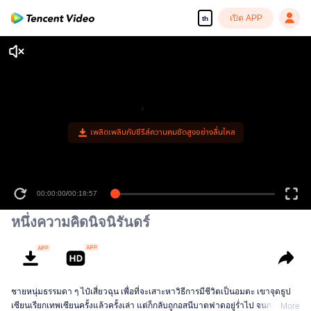
เปิด APP
th
หนึ่งความคิดนิจนิรันดร์
ชายหนุ่มธรรมดา ๆ ไป๋เสี่ยวฉุน เพื่อที่จะเสาะหาวิธีการมีชีวิตเป็นอมตะ เขาจุดธูป
เซียนเรียกเทพเซียนครั้งแล้วครั้งเล่า แต่ก็กลับถูกอสนีบาตฟาดอยู่ร่ำไป จนกระทั่ง
More