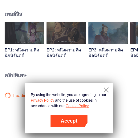
เจ้าสำนักหลี่ชิงโหวผู้นำทางปรากฏตัวขึ้น...แอนิเมชันสุดฮา ฉบับบำเพ็ญเซียน
เหมาอารมณ์ขันในหน้าร้อนนี้ของคุณ!
เพลย์ลิส
EP1: หนึ่งความคิด
EP2: หนึ่งความคิด
EP3: หนึ่งความคิด
EP4
นิจนิรันดร์
นิจนิรันดร์
นิจนิรันดร์
นิจน
คลิปพิเศษ
By using the website, you are agreeing to our
Loading…
Privacy Policy
and the use of cookies in
accordance with our
Cookie Policy.
Accept
เปิด APP