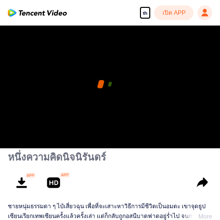
เปิด APP
th
หนึ่งความคิดนิจนิรันดร์
ชายหนุ่มธรรมดา ๆ ไป๋เสี่ยวฉุน เพื่อที่จะเสาะหาวิธีการมีชีวิตเป็นอมตะ เขาจุดธูป
เซียนเรียกเทพเซียนครั้งแล้วครั้งเล่า แต่ก็กลับถูกอสนีบาตฟาดอยู่ร่ำไป จนกระทั่ง
More