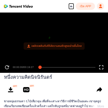
เปิด APP
th
เพลิดเพลินกับซีรีส์ความคมชัดสูงอย่างลื่นไหล
00:00:00
/
00:19:27
หนึ่งความคิดนิจนิรันดร์
ชายหนุ่มธรรมดา ๆ ไป๋เสี่ยวฉุน เพื่อที่จะเสาะหาวิธีการมีชีวิตเป็นอมตะ เขาจุดธูป
เซียนเรียกเทพเซียนครั้งแล้วครั้งเล่า แต่ก็กลับถูกอสนีบาตฟาดอยู่ร่ำไป จนกระทั่ง
More