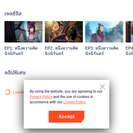
เจ้าสำนักหลี่ชิงโหวผู้นำทางปรากฏตัวขึ้น...แอนิเมชันสุดฮา ฉบับบำเพ็ญเซียน
เหมาอารมณ์ขันในหน้าร้อนนี้ของคุณ!
เพลย์ลิส
EP1: หนึ่งความคิด
EP2: หนึ่งความคิด
EP3: หนึ่งความคิด
EP4
นิจนิรันดร์
นิจนิรันดร์
นิจนิรันดร์
นิจน
คลิปพิเศษ
By using the website, you are agreeing to our
Loading…
Privacy Policy
and the use of cookies in
accordance with our
Cookie Policy.
Accept
เปิด APP