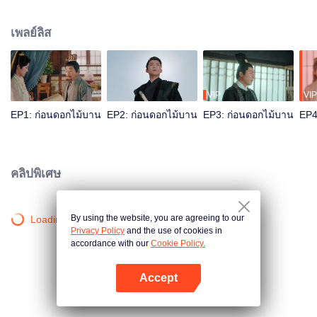
เขา! ไฉนเลยจะรู้ว่าแม่นางหวายเอินผู้งดงามและเย็นชาราวกับภูเขาน้ำแข็งจะตกที่
นั่งลำบาก มีภัยถึงตัว เสี่ยวเป่าจึงไม่พลาดโอกาสสวมบทบาทวีรบุรุษช่วยคนงาม!
เพลย์ลิส
แต่พอลงแรง คนงามกลับไม่ยอมเป็นฮูหยินน้อยของเขาตามที่หวัง หนำซ้ำตนเองก็
ยังต้องเสียตัวอีก! “คนงาม” ผู้นี้นอกจากเพศจะเป็นปริศนาแล้ว แม้แต่เบื้องหลังก็ยังมี
ความเกี่ยวพันกับสกุลจิน…เมื่อเสี่ยวเป่าและหวายเอินเห็นตัวตนของกันและกัน แล้ว
ทั้งคู่จะกล้าหาญสานต่อวาสนาหรือไม่?
VIP
VIP
EP1: ก่อนดอกไม้บาน
EP2: ก่อนดอกไม้บาน
EP3: ก่อนดอกไม้บาน
EP4
คลิปพิเศษ
By using the website, you are agreeing to our
Loading…
Privacy Policy
and the use of cookies in
accordance with our
Cookie Policy.
Accept
เปิด APP