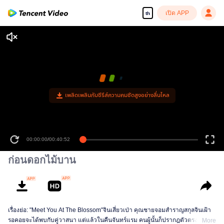
เปิด APP
th
เพลิดเพลินกับซีรีส์ความคมชัดสูงอย่างลื่นไหล
00:00:00
/
00:40:52
ก่อนดอกไม้บาน
เรื่องย่อ: "Meet You At The Blossom"จินเสี่ยวเป่า คุณชายจอมสำราญสกุลจินเฝ้า
รอคอยจะได้พบกับคู่วาสนา แต่แล้วในคืนจันทร์แรม คนผู้นั้นก็ปรากฎตัวตรงหน้า
More