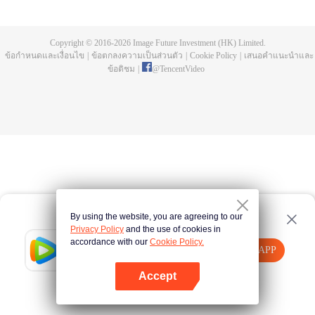
ด้อยก็ต้องสูญพันธ์ไป หลัวเฟิงกลายเป็นหนึ่งในสามผู้แข็งแกร่งที่สุดบนโลก เขาได้
สูญเสียเนื้อบนร่างกายเขาไปขณะที่ต่อสู้กับมอนสเตอร์จอมเขมือบ แต่ต่อมาเขาได้
นำชิ้นเนื้อของมอนสเตอร์กลับมาเช่นกัน และทำการพัฒนาเป็นร่างกายมนุษย์ หลัง
Copyright © 2016-
2026
Image Future Investment (HK) Limited.
จากนั้นเขาก็ได้ออกจากดาวโลกมุ่งสู่จักรวาล เรื่องราวการต่อสู้ได้เริ่มขึ้นแล้ว รับชม
ข้อกำหนดและเงื่อนไข
|
ข้อตกลงความเป็นส่วนตัว
|
Cookie Policy
|
เสนอคำแนะนำและ
ได้ผ่านทาง WeTV
ข้อติชม
|
@
TencentVideo
By using the website, you are agreeing to our
Privacy Policy
and the use of cookies in
accordance with our
Cookie Policy.
Tencent Video
เปิด APP
รับชมเนื้อหาเพิ่มเติม
Accept
หากล้มเหลว โปรด
คลิกที่นี่
ลองใหม่อีกครั้ง
เปิด APP