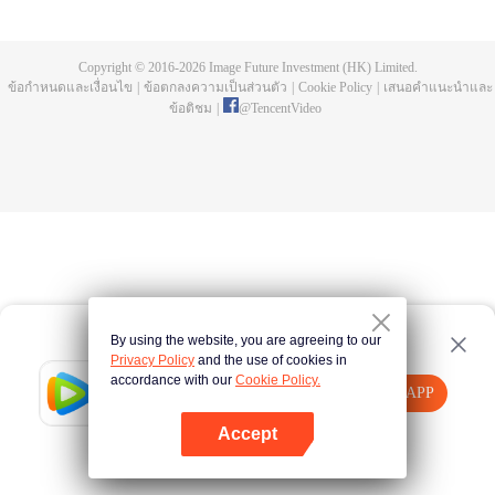
ด้อยก็ต้องสูญพันธ์ไป หลัวเฟิงกลายเป็นหนึ่งในสามผู้แข็งแกร่งที่สุดบนโลก เขาได้
สูญเสียเนื้อบนร่างกายเขาไปขณะที่ต่อสู้กับมอนสเตอร์จอมเขมือบ แต่ต่อมาเขาได้
นำชิ้นเนื้อของมอนสเตอร์กลับมาเช่นกัน และทำการพัฒนาเป็นร่างกายมนุษย์ หลัง
Copyright © 2016-
2026
Image Future Investment (HK) Limited.
จากนั้นเขาก็ได้ออกจากดาวโลกมุ่งสู่จักรวาล เรื่องราวการต่อสู้ได้เริ่มขึ้นแล้ว รับชม
ข้อกำหนดและเงื่อนไข
|
ข้อตกลงความเป็นส่วนตัว
|
Cookie Policy
|
เสนอคำแนะนำและ
ได้ผ่านทาง WeTV
ข้อติชม
|
@
TencentVideo
By using the website, you are agreeing to our
Privacy Policy
and the use of cookies in
accordance with our
Cookie Policy.
Tencent Video
เปิด APP
รับชมเนื้อหาเพิ่มเติม
Accept
หากล้มเหลว โปรด
คลิกที่นี่
ลองใหม่อีกครั้ง
เปิด APP