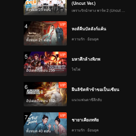
(Uncut Ver.)
ทั้งหมด 25 ตอน
เพราะรักนำทาง พาร์ท 2 (Uncut Ver.)
VIP
4
หงส์คืนบัลลังก์แค้น
ความรัก · ย้อนยุค
ทั้งหมด 21 ตอน
VIP
5
มหาศึกล้างพิภพ
ไซไฟ
อัปเดตถึงตอน 235
VIP
6
ฝืนลิขิตฟ้าข้าขอเป็นเซียน
แนวแฟนตาซีลึกลับ
อัปเดตถึงตอน 152
VIP
7
ชายาเคียงหทัย
ความรัก · ย้อนยุค
ทั้งหมด 40 ตอน