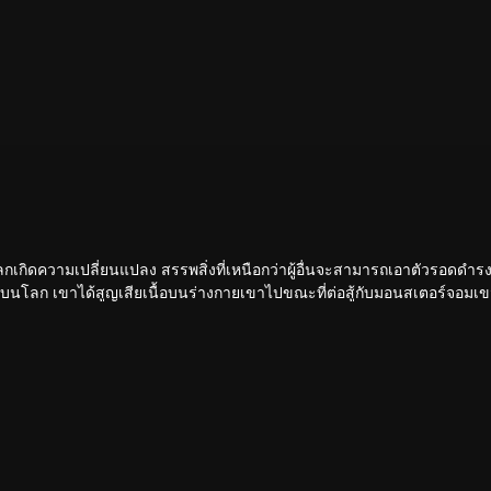
นโลกเกิดความเปลี่ยนแปลง สรรพสิ่งที่เหนือกว่าผู้อื่นจะสามารถเอาตัวรอดดำรงอ
่สุดบนโลก เขาได้สูญเสียเนื้อบนร่างกายเขาไปขณะที่ต่อสู้กับมอนสเตอร์จอมเข
่างกายมนุษย์ หลังจากนั้นเขาก็ได้ออกจากดาวโลกมุ่งสู่จักรวาล เรื่องราวก