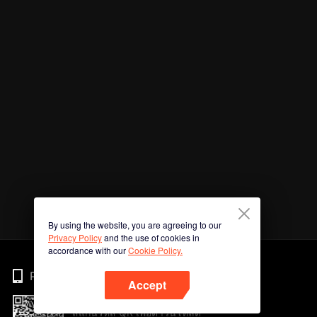
By using the website, you are agreeing to our
Privacy Policy
and the use of cookies in
accordance with our
Cookie Policy.
Phone
Accept
สแกนรหัส QR เพื่อดาวน์โหลด