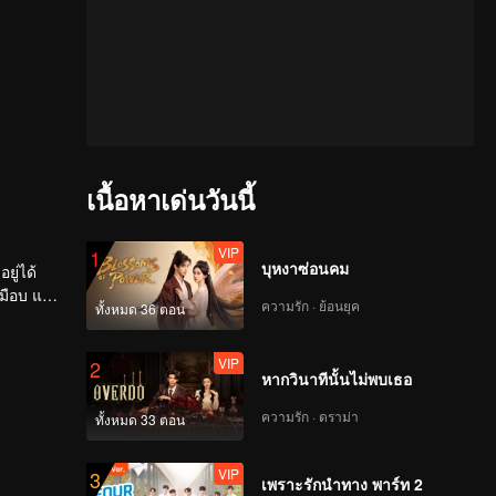
เนื้อหาเด่นวันนี้
VIP
1
บุหงาซ่อนคม
ยู่ได้
มือบ แต่
ความรัก · ย้อนยุค
ทั้งหมด 36 ตอน
ารต่อสู้
VIP
2
หากวินาทีนั้นไม่พบเธอ
ความรัก · ดราม่า
ทั้งหมด 33 ตอน
VIP
3
เพราะรักนำทาง พาร์ท 2