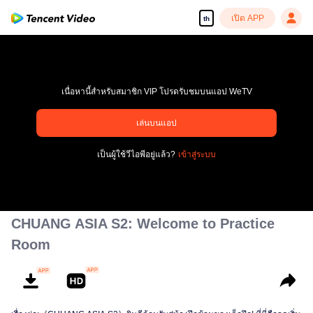
เปิด APP
th
เนื่อหานี้สำหรับสมาชิก VIP โปรดรับชมบนแอป WeTV
pay limit
เล่นบนแอป
รหัสข้อผิดพลาด: 70013083.-1-b5095e58259bce28a010bb1c0cf6855c
เป็นผู้ใช้วีไอพีอยู่แล้ว?
เข้าสู่ระบบ
00:00:00
/
00:00:00
CHUANG ASIA S2: Welcome to Practice
Room