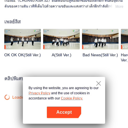
เรื่องย่อ:《CHUANG ASIA S2》ยินดีต้อนรับสู่ห้องฝึกซ้อมของเด็กฝึก! ที่นี่คือจุดเริ่ม
ต้นของความฝัน เวทีที่เต็มไปด้วยความขยันและแสงสว่าง! เด็กฝึกกำลังฝึกซ้อม
More
อย่างเต็มที่ เพื่อให้ได้เปล่งประกายในเวทีในวันหนึ่ง ตั้งแต่เช้าจรดค่ำ จากความไม่
ชำนาญจนถึงความคล่องแคล่ว ทุกก้าวคือการเปลี่ยนแปลง อยากรู้เรื่องราวในห้อง
เพลย์ลิส
ฝึกซ้อมของพวกเขามั้ย?
VIP
VIP
VIP
VIP
OK OK OK(Still Ver.)
A(Still Ver.)
Bad News(Still Ver.)
Hard
Ver.
คลิปพิเศษ
By using the website, you are agreeing to our
Privacy Policy
and the use of cookies in
Loading…
accordance with our
Cookie Policy.
Accept
เปิด APP